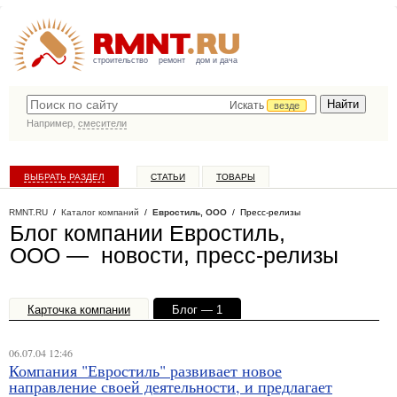
строительство
ремонт
дом и дача
Искать
везде
Например,
смесители
ВЫБРАТЬ РАЗДЕЛ
СТАТЬИ
ТОВАРЫ
КАТАЛОГ КОМПАНИЙ
RMNT.RU
/
Каталог компаний
/
Евростиль, ООО
/ Пресс-релизы
Блог компании Евростиль,
ООО — новости, пресс-релизы
Карточка компании
Блог — 1
Офисы, филиалы — 1
06.07.04 12:46
Компания "Евростиль" развивает новое
направление своей деятельности, и предлагает