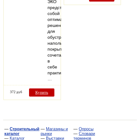
ЭКО
представляет
собой
оптимальное
решение
для
обустройства
напольных
покрытий,
сочетающее
в
себе
практичность,
…
372 руб
Купить
—
Строительный
—
Магазины и
—
Опросы
каталог
рынки
—
Словари
—
Каталог
—
Выставки
терминов