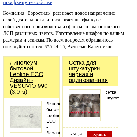
шкафы-купе собстве
Компания "Евростиль" развивает новое направление
своей деятельности, и предлагает шкафы-купе
собственного производства из финского влагостойкого
ДСП различных цветов. Изготовление шкафов по вашим
размерам и эскизам. По всем вопросам обращайтесь
пожалуйста по тел. 325-44-15, Вячеслав Каретников
Линолеум
Сетка для
бытовой
штукатурки
Leoline ECO
черная и
Дизайн -
оцинкованная
VESUVIO 990
(3.0 м)
сетка
штукатурная
Линолеум
бытовой
Leoline
ECO
-
Леолайн
от 50 руб
Купить