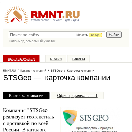
строительство
ремонт
дом и дача
Искать
везде
Например,
земельный участок
ВЫБРАТЬ РАЗДЕЛ
СТАТЬИ
ТОВАРЫ
КАТАЛОГ КОМПАНИЙ
RMNT.RU
/
Каталог компаний
/
STSGeo
/ Карточка компании
STSGeo — карточка компании
Карточка компании
Офисы, филиалы — 1
Компания "STSGeo"
реализует геотекстиль
с доставкой по всей
России. В каталоге