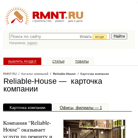
строительство
ремонт
дом и дача
Искать
везде
Например,
паркет
ВЫБРАТЬ РАЗДЕЛ
СТАТЬИ
ТОВАРЫ
КАТАЛОГ КОМПАНИЙ
RMNT.RU
/
Каталог компаний
/
Reliable-House
/ Карточка компании
Reliable-House — карточка
компании
Карточка компании
Офисы, филиалы — 1
Компания “Reliable-
House” оказывает
услуги по ремонту и