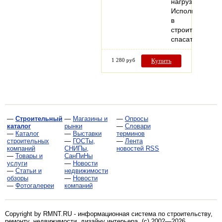
нагрузки.
Используются
в
строительных,
спасательных
1 280 руб
Купить
—
Строительный
—
Магазины и
—
Опросы
каталог
рынки
—
Словари
—
Каталог
—
Выставки
терминов
строительных
—
ГОСТы,
—
Лента
компаний
СНИПы,
новостей RSS
—
Товары и
СанПиНы
услуги
—
Новости
—
Статьи и
недвижимости
обзоры
—
Новости
—
Фотогалереи
компаний
Copyright by RMNT.RU - информационная система по
строительству,
ремонту, недвижимости, дизайну интерьера
. (c) 2002—2026