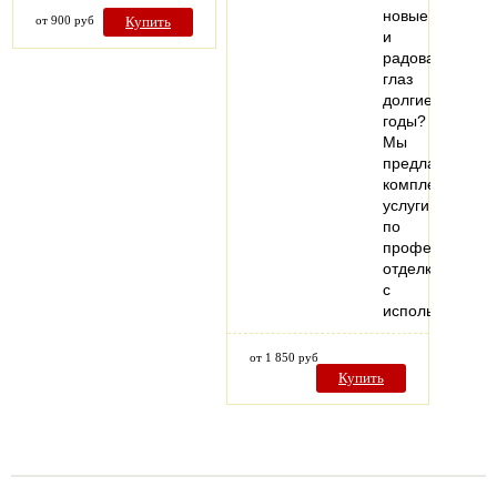
новые
от 900 руб
Купить
и
радовали
глаз
долгие
годы?
Мы
предлагаем
комплексные
услуги
по
профессионал
отделке
с
использовани
от 1 850 руб
Купить