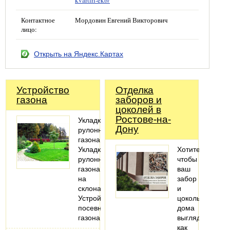
kvartiri-ekb/
Контактное
Мордовин Евгений Викторович
лицо:
Открыть на Яндекс.Картах
Устройство
Отделка
газона
заборов и
цоколей в
Ростове-на-
Укладка
Дону
рулонного
газона
Укладка
Хотите,
рулонного
чтобы
газона
ваш
на
забор
склонах
и
Устройство
цоколь
посевного
дома
газона
выглядели
как