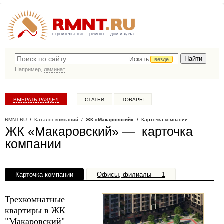
строительство
ремонт
дом и дача
Искать
везде
Например,
ламинат
ВЫБРАТЬ РАЗДЕЛ
СТАТЬИ
ТОВАРЫ
КАТАЛОГ КОМПАНИЙ
RMNT.RU
/
Каталог компаний
/
ЖК «Макаровский»
/ Карточка компании
ЖК «Макаровский» — карточка
компании
Карточка компании
Офисы, филиалы — 1
Трехкомнатные
квартиры в ЖК
"Макаровский"