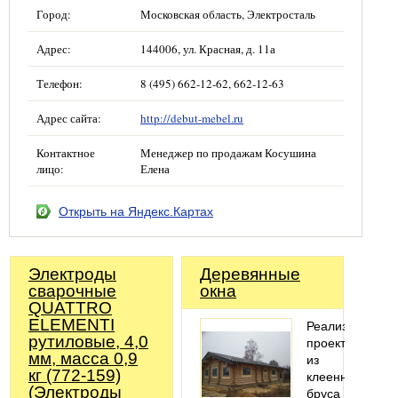
Город:
Московская область, Электросталь
Адрес:
144006, ул. Красная, д. 11а
Телефон:
8 (495) 662-12-62, 662-12-63
Адрес сайта:
http://debut-mebel.ru
Контактное
Менеджер по продажам Косушина
лицо:
Елена
Открыть на Яндекс.Картах
Электроды
Деревянные
сварочные
окна
QUATTRO
ELEMENTI
Реализация
рутиловые, 4,0
проекта
мм, масса 0,9
из
кг (772-159)
клеенного
(Электроды
бруса