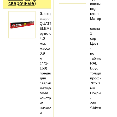
сварочные)
сосны
под
Электроды
ключ
сварочные
Материал
QUATTRO
-
ELEMENTI
сосна
рутиловые,
1
4,0
сорт
мм,
Цвет
масса
-
0,9
по
кг
таблице
(772-
RAL
159)
Брус
предназначен
толщиной
для
профиля
сварки
78*78
методом
мм
MMA
Покрытие
конструкций
-
из
лак
низколегированных
Sikkens…
и