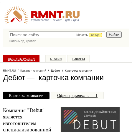
строительство
ремонт
дом и дача
Искать
везде
Например,
кровля
ВЫБРАТЬ РАЗДЕЛ
СТАТЬИ
ТОВАРЫ
КАТАЛОГ КОМПАНИЙ
RMNT.RU
/
Каталог компаний
/
Дебют
/ Карточка компании
Дебют — карточка компании
Карточка компании
Офисы, филиалы — 1
Компания "Debut"
является
изготовителем
специализированной