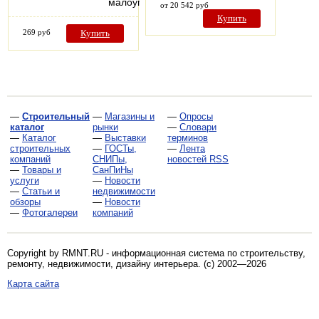
малоуглеродистых…
от 20 542 руб
Купить
269 руб
Купить
—
Строительный
—
Магазины и
—
Опросы
каталог
рынки
—
Словари
—
Каталог
—
Выставки
терминов
строительных
—
ГОСТы,
—
Лента
компаний
СНИПы,
новостей RSS
—
Товары и
СанПиНы
услуги
—
Новости
—
Статьи и
недвижимости
обзоры
—
Новости
—
Фотогалереи
компаний
Copyright by RMNT.RU - информационная система по
строительству,
ремонту, недвижимости, дизайну интерьера
. (c) 2002—2026
Карта сайта