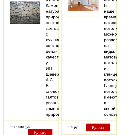
Камень
В
натуральный
наше
природный
время
цветной
натяжные
галтованный
потолки
с
можно
лучшим
разделить
соотношение
на
цена-
виды:
качество
матовые
у
потолки
ИП
и
Шеверев
глянцевые
А.С.
потолки.
В
Глянцевый
следствии
потолок
галтовки
имеют
рванный
в
камень
своей
природный…
основе…
от 13 000 руб
300 руб
Купить
Купить