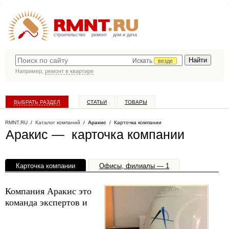
строительство
ремонт
дом и дача
Искать
везде
Например,
ремонт в квартире
ВЫБРАТЬ РАЗДЕЛ
СТАТЬИ
ТОВАРЫ
КАТАЛОГ КОМПАНИЙ
RMNT.RU
/
Каталог компаний
/
Аракис
/ Карточка компании
Аракис — карточка компании
Карточка компании
Офисы, филиалы — 1
Компания Аракис это
команда экспертов и