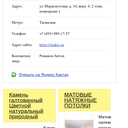
Адрес:
ул. Марксистская, д. 34, корп. 4, 2 этаж,
помещение 1
Метро:
Таганская
Телефон:
+7 (495) 989-17-57
Адрес сайта:
https://arakis.su
Контактное
Романов Антон
лицо:
Открыть на Яндекс.Картах
Камень
МАТОВЫЕ
галтованный
НАТЯЖНЫЕ
Цветной
ПОТОЛКИ
натуральный
природный
Матовые
натяжные
Купить
потолки