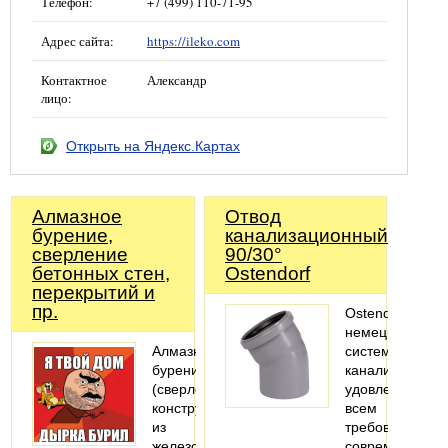
Телефон:
+7 (499) 110-71-95
Адрес сайта:
https://ileko.com
Контактное
Александр
лицо:
Открыть на Яндекс.Картах
Алмазное
Отвод
бурение,
канализационный
cверление
90/30°
бетонных стен,
Ostendorf
перекрытий и
пр.
Ostendorf-
немецкая
Алмазное
система
бурение
канализации,
(сверление)
удовлетворяю
конструкций
всем
из
требованиям
железобетонов,
современных