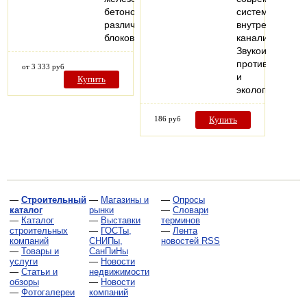
бетонов,
систем
различных
внутренней
блоков
канализации.
Звукоизоляция,
противопожарн
от 3 333 руб
и
Купить
экологическая
186 руб
Купить
—
Строительный
—
Магазины и
—
Опросы
каталог
рынки
—
Словари
—
Каталог
—
Выставки
терминов
строительных
—
ГОСТы,
—
Лента
компаний
СНИПы,
новостей RSS
—
Товары и
СанПиНы
услуги
—
Новости
—
Статьи и
недвижимости
обзоры
—
Новости
—
Фотогалереи
компаний