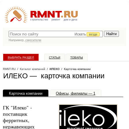
строительство
ремонт
дом и дача
Искать
везде
Например,
смесители
ВЫБРАТЬ РАЗДЕЛ
СТАТЬИ
ТОВАРЫ
КАТАЛОГ КОМПАНИЙ
RMNT.RU
/
Каталог компаний
/
ИЛЕКО
/ Карточка компании
ИЛЕКО — карточка компании
Карточка компании
Офисы, филиалы — 1
ГК "Илеко" -
поставщик
ферритных,
нержавеющих