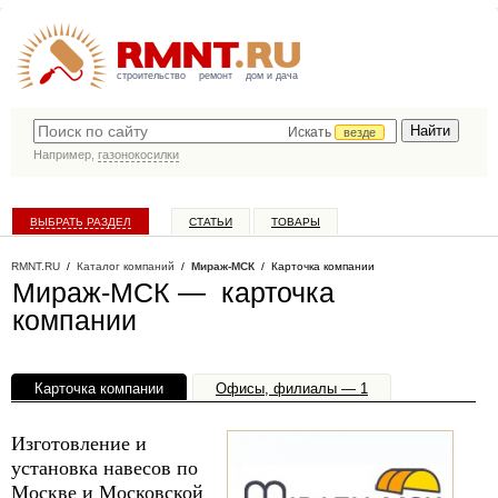
строительство
ремонт
дом и дача
Искать
везде
Например,
газонокосилки
ВЫБРАТЬ РАЗДЕЛ
СТАТЬИ
ТОВАРЫ
КАТАЛОГ КОМПАНИЙ
RMNT.RU
/
Каталог компаний
/
Мираж-МСК
/ Карточка компании
Мираж-МСК — карточка
компании
Карточка компании
Офисы, филиалы — 1
Изготовление и
установка навесов по
Москве и Московской