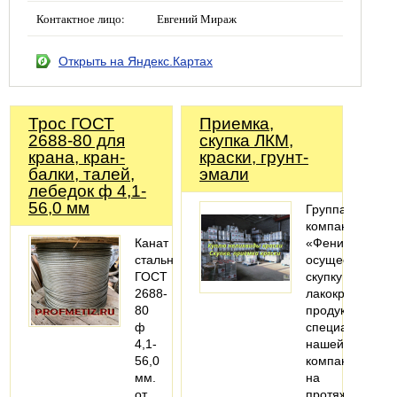
Контактное лицо:
Евгений Мираж
Открыть на Яндекс.Картах
Трос ГОСТ
Приемка,
2688-80 для
скупка ЛКМ,
крана, кран-
краски, грунт-
балки, талей,
эмали
лебедок ф 4,1-
56,0 мм
Группа
компаний
Канат
«Феникс»
стальной
осуществляет
ГОСТ
скупку
2688-
лакокрасочной
80
продукции,
ф
специалисты
4,1-
нашей
56,0
компании
мм.
на
от
протяжении