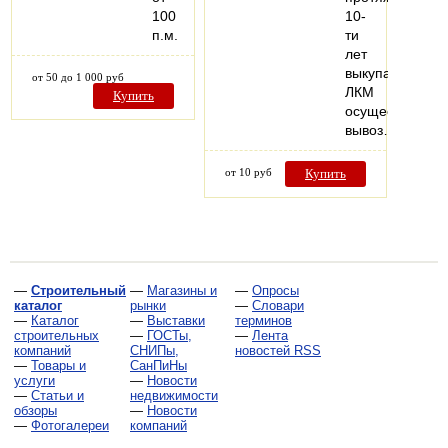
100
10-
п.м.
ти
лет
выкупают
от 50 до 1 000 руб
ЛКМ
Купить
осуществляя
вывоз…
от 10 руб
Купить
—
Строительный
—
Магазины и
—
Опросы
каталог
рынки
—
Словари
—
Каталог
—
Выставки
терминов
строительных
—
ГОСТы,
—
Лента
компаний
СНИПы,
новостей RSS
—
Товары и
СанПиНы
услуги
—
Новости
—
Статьи и
недвижимости
обзоры
—
Новости
—
Фотогалереи
компаний