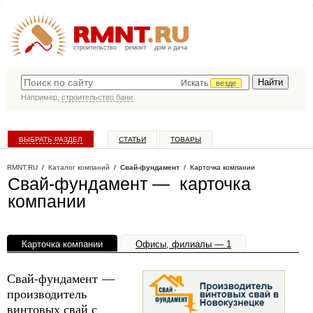
строительство
ремонт
дом и дача
Искать
везде
Например,
строительство бани
ВЫБРАТЬ РАЗДЕЛ
СТАТЬИ
ТОВАРЫ
КАТАЛОГ КОМПАНИЙ
RMNT.RU
/
Каталог компаний
/
Свай-фундамент
/ Карточка компании
Свай-фундамент — карточка
компании
Карточка компании
Офисы, филиалы — 1
Свай-фундамент —
производитель
винтовых свай с