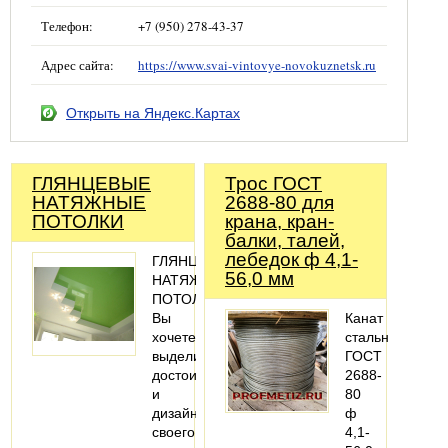
Телефон:
+7 (950) 278-43-37
Адрес сайта:
https://www.svai-vintovye-novokuznetsk.ru
Открыть на Яндекс.Картах
ГЛЯНЦЕВЫЕ
Трос ГОСТ
НАТЯЖНЫЕ
2688-80 для
ПОТОЛКИ
крана, кран-
балки, талей,
лебедок ф 4,1-
ГЛЯНЦЕВЫЕ
56,0 мм
НАТЯЖНЫЕ
ПОТОЛКИ
Вы
Канат
хочете
стальной
выделить
ГОСТ
достоинства
2688-
и
80
дизайн
ф
своего
4,1-