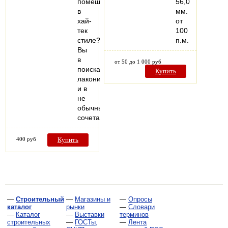
помещения
56,0
в
мм.
хай-
от
тек
100
стиле?
п.м.
Вы
в
от 50 до 1 000 руб
поисках
Купить
лаконичности
и в
не
обычных
сочетанииматериалов?…
400 руб
Купить
—
Строительный
—
Магазины и
—
Опросы
каталог
рынки
—
Словари
—
Каталог
—
Выставки
терминов
строительных
—
ГОСТы,
—
Лента