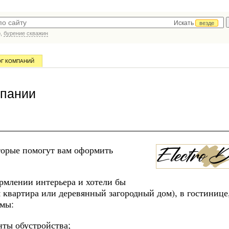
Искать
везде
р,
бурение скважин
ОГ КОМПАНИЙ
мпании
оторые помогут вам оформить
рмлении интерьера и хотели бы
ая квартира или деревянный загородный дом), в гостинице
 мы:
нты обустройства;