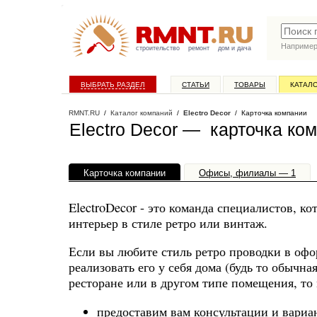
Наприме
строительство
ремонт
дом и дача
ВЫБРАТЬ РАЗДЕЛ
СТАТЬИ
ТОВАРЫ
КАТАЛ
RMNT.RU
/
Каталог компаний
/
Electro Decor
/ Карточка компании
Electro Decor — карточка ко
Карточка компании
Офисы, филиалы — 1
ElectroDecor - это команда специалистов, к
интерьер в стиле ретро или винтаж.
Если вы любите стиль ретро проводки в офо
реализовать его у себя дома (будь то обычн
ресторане или в другом типе помещения, то
предоставим вам консультации и вариа