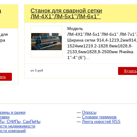
а
Станок для сварной сетки
ЛМ-4X1’’ЛМ-5x1’’ЛМ-6x1’’
Модель
 для
ЛМ-4X1’’ЛМ-5x1’’ЛМ-6x1’’ ЛМ-7x1’’
тра
Ширина сетки 914,4-1219,2мм914,
1524мм1219.2-1828.8мм1828,8-
2133,6мм1828,8-2500мм Ячейка
1’’-4’’ (6’’)…
от 5 руб
Купить
ить
азины и рынки
—
Опросы
тавки
—
Словари терминов
Ты, СНИПы, СанПиНы
—
Лента новостей RSS
ости недвижимости
ости компаний