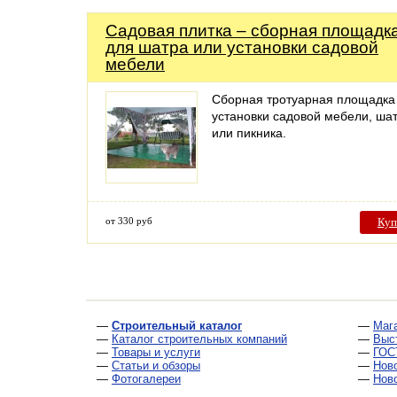
Садовая плитка – сборная площадк
для шатра или установки садовой
мебели
Сборная тротуарная площадка
установки садовой мебели, ша
или пикника.
от 330 руб
Куп
—
Строительный каталог
—
Маг
—
Каталог строительных компаний
—
Выс
—
Товары и услуги
—
ГОС
—
Статьи и обзоры
—
Нов
—
Фотогалереи
—
Нов