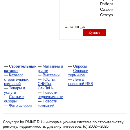
Роберта
Саакянца.
Статуэтка…
от 14 900 руб
Купить
—
Строительный
—
Магазины и
—
Опросы
каталог
рынки
—
Словари
—
Каталог
—
Выставки
терминов
строительных
—
ГОСТы,
—
Лента
компаний
СНИПы,
новостей RSS
—
Товары и
СанПиНы
услуги
—
Новости
—
Статьи и
недвижимости
обзоры
—
Новости
—
Фотогалереи
компаний
Copyright by RMNT.RU - информационная система по
строительству,
ремонту, недвижимости, дизайну интерьера
. (c) 2002—2026