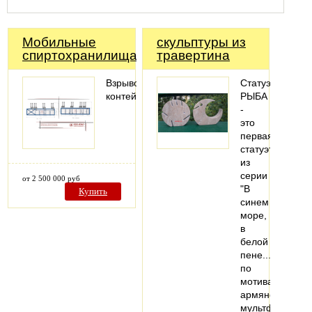
Мобильные
скульптуры из
спиртохранилища
травертина
Взрывозащищенные
Статуэтка
контейнеры
РЫБА
-
это
первая
статуэтка
из
серии
от 2 500 000 руб
"В
Купить
синем
море,
в
белой
пене..."
по
мотивам
армянского
мультфильма