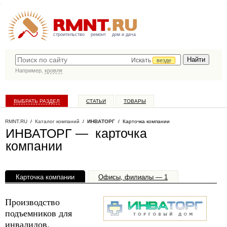
строительство
ремонт
дом и дача
Искать
везде
Например,
кровля
ВЫБРАТЬ РАЗДЕЛ
СТАТЬИ
ТОВАРЫ
КАТАЛОГ КОМПАНИЙ
RMNT.RU
/
Каталог компаний
/
ИНВАТОРГ
/ Карточка компании
ИНВАТОРГ — карточка
компании
Карточка компании
Офисы, филиалы — 1
Производство
подъемников для
инвалидов.