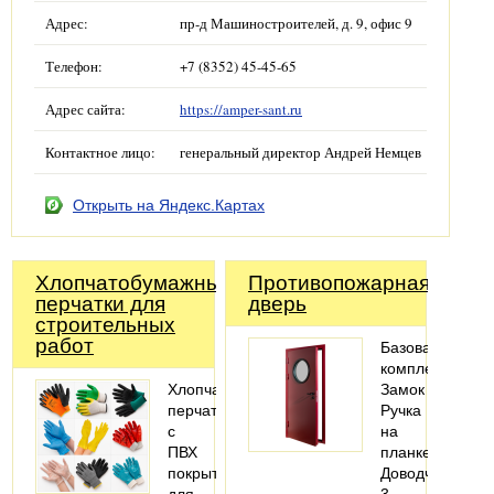
Адрес:
пр-д Машиностроителей, д. 9, офис 9
Телефон:
+7 (8352) 45-45-65
Адрес сайта:
https://amper-sant.ru
Контактное лицо:
генеральный директор Андрей Немцев
Открыть на Яндекс.Картах
Хлопчатобумажные
Противопожарная
перчатки для
дверь
строительных
работ
Базовая
комплектация:
Хлопчатобумажные
Замок
перчатки
Ручка
с
на
ПВХ
планке
покрытием
Доводчик