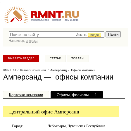
строительство
ремонт
дом и дача
Искать
везде
Например,
ипотека
ВЫБРАТЬ РАЗДЕЛ
СТАТЬИ
ТОВАРЫ
КАТАЛОГ КОМПАНИЙ
RMNT.RU
/
Каталог компаний
/
Амперсанд
/ Офисы компании
Амперсанд — офисы компании
Карточка компании
Офисы, филиалы — 1
Центральный офис Амперсанд
Город:
Чебоксары, Чувашская Республика