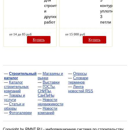
для
3
строительных
контура
и
уплотнения
других
3
работ
петли
от 14 до 85 руб
от 15 000 руб
Купить
Купить
—
Строительный
—
Магазины и
—
Опросы
каталог
рынки
—
Словари
—
Каталог
—
Выставки
терминов
строительных
—
ГОСТы,
—
Лента
компаний
СНИПы,
новостей RSS
—
Товары и
СанПиНы
услуги
—
Новости
—
Статьи и
недвижимости
обзоры
—
Новости
—
Фотогалереи
компаний
Copyright by RMNT.RU - информационная система по
строительству,