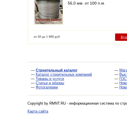
56,0 мм. от 100 п.м.
от 50 до 1 000 руб
Куп
—
Строительный каталог
—
Маг
—
Каталог строительных компаний
—
Выс
—
Товары и услуги
—
ГОС
—
Статьи и обзоры
—
Нов
—
Фотогалереи
—
Нов
Copyright by RMNT.RU - информационная система по
стр
Карта сайта