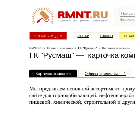
Наприме
строительство
ремонт
дом и дача
ВЫБРАТЬ РАЗДЕЛ
СТАТЬИ
ТОВАРЫ
КАТАЛ
RMNT.RU
/
Каталог компаний
/
ГК "Русмаш"
/ Карточка компании
ГК "Русмаш" — карточка ком
Карточка компании
Офисы, филиалы — 1
Мы предлагаем основной ассортимент прод
сайте для горнодобывающей, нефтеперераба
пищевой, химической, строительной и друг