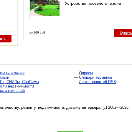
Устройство посевного газона
от 900 руб
Купить
ить
азины и рынки
—
Опросы
тавки
—
Словари терминов
Ты, СНИПы, СанПиНы
—
Лента новостей RSS
ости недвижимости
ости компаний
оительству, ремонту, недвижимости, дизайну интерьера
. (c) 2002—2026