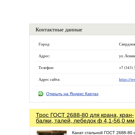
Контактные данные
Город:
Свердлов
Адрес:
ул. Ленин
Телефон:
+7 (343) 
Адрес сайта:
https://
Открыть на Яндекс.Картах
Трос ГОСТ 2688-80 для крана, кран-
балки, талей, лебедок ф 4,1-56,0 мм
Канат стальной ГОСТ 2688-80 ф