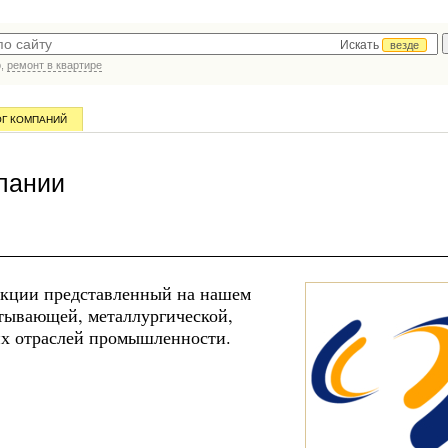
Искать
везде
р,
ремонт в квартире
ОГ КОМПАНИЙ
пании
укции представленный на нашем
тывающей, металлургической,
их отраслей промышленности.