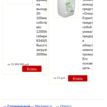
на
моющих
выходе
средств
20-
«Grease
100мм,
Expert»
собственный
представляет
вес
собой
12000кг,
уникальное
габариты
предприятие
8340(5600)х2250х2700мм.
в
Высота
области
загрузки
химической
2690мм.
промышленнос
Его
основная
от 35 000 000 руб
цель…
Купить
от 15 руб
Купить
—
Строительный
—
Магазины и
—
Опросы