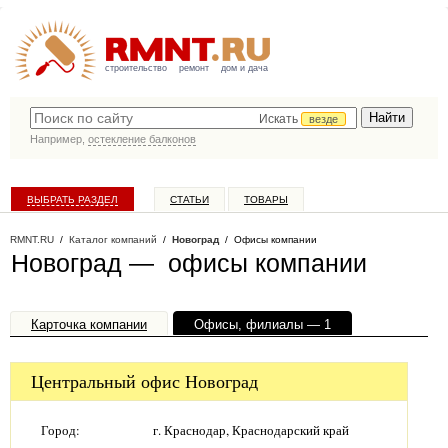
строительство
ремонт
дом и дача
Искать
везде
Например,
остекление балконов
ВЫБРАТЬ РАЗДЕЛ
СТАТЬИ
ТОВАРЫ
КАТАЛОГ КОМПАНИЙ
RMNT.RU
/
Каталог компаний
/
Новоград
/ Офисы компании
Новоград — офисы компании
Карточка компании
Офисы, филиалы — 1
Центральный офис Новоград
Город:
г. Краснодар, Краснодарский край