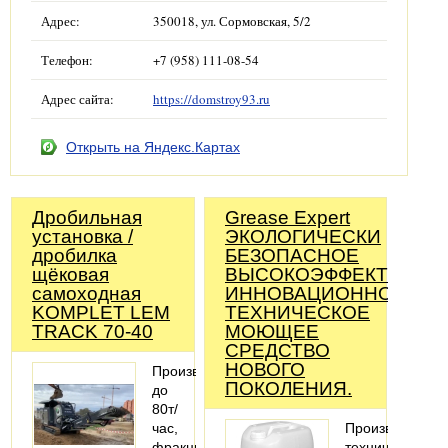
Адрес:
350018, ул. Сормовская, 5/2
Телефон:
+7 (958) 111-08-54
Адрес сайта:
https://domstroy93.ru
Открыть на Яндекс.Картах
Дробильная
Grease Expert
установка /
ЭКОЛОГИЧЕСКИ
дробилка
БЕЗОПАСНОЕ
щёковая
ВЫСОКОЭФФЕКТИВНО
самоходная
ИННОВАЦИОННОЕ
KOMPLET LEM
ТЕХНИЧЕСКОЕ
TRACK 70-40
МОЮЩЕЕ
СРЕДСТВО
НОВОГО
Производительность
ПОКОЛЕНИЯ.
до
80т/
час,
Производство
фракция
технических