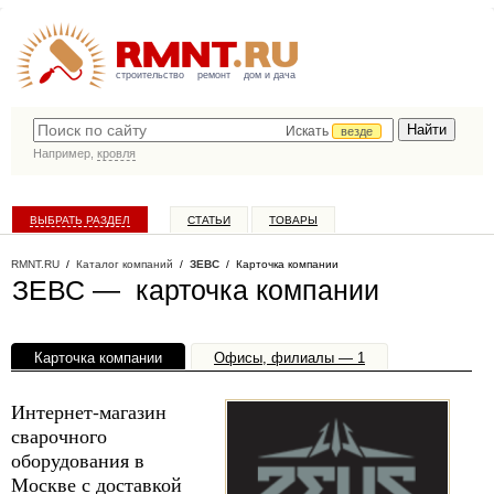
строительство
ремонт
дом и дача
Искать
везде
Например,
кровля
ВЫБРАТЬ РАЗДЕЛ
СТАТЬИ
ТОВАРЫ
КАТАЛОГ КОМПАНИЙ
RMNT.RU
/
Каталог компаний
/
ЗЕВС
/ Карточка компании
ЗЕВС — карточка компании
Карточка компании
Офисы, филиалы — 1
Интернет-магазин
сварочного
оборудования в
Москве с доставкой