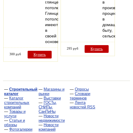
глянцевые
в
потолки.
производствен
Глянцевый
процессе,
потолок
в
имеют
домашнем
в
быту,
своей
сельском…
основе…
295 руб
Купить
300 руб
Купить
—
Строительный
—
Магазины и
—
Опросы
каталог
рынки
—
Словари
—
Каталог
—
Выставки
терминов
строительных
—
ГОСТы,
—
Лента
компаний
СНИПы,
новостей RSS
—
Товары и
СанПиНы
услуги
—
Новости
—
Статьи и
недвижимости
обзоры
—
Новости
—
Фотогалереи
компаний