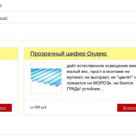
53
m.ru/
Прозрачный шифер Ондекс
даёт естественное освещение им
малый вес, прост в монтаже не
мутнеет, не выгорает, не "цветёт" 
ломается на МОРОЗе, не боится
ГРАДа! устойчив…
ить
от 999 руб
Купить