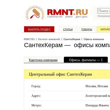
Наприме
строительство
ремонт
дом и дача
ВЫБРАТЬ РАЗДЕЛ
СТАТЬИ
ТОВАРЫ
КАТАЛ
RMNT.RU
/
Каталог компаний
/
СантехКерам
/ Офисы компании
СантехКерам — офисы комп
Карточка компании
Офисы, филиалы — 1
Центральный офис СантехКерам
Город:
Москва, Москва
Адрес:
Золоторожский ва
Метро:
Площадь Ильича