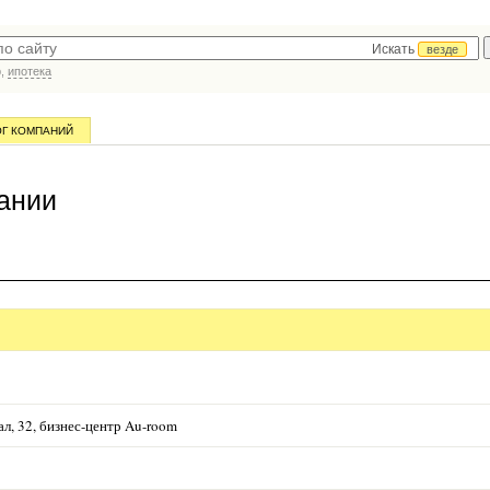
Искать
везде
р,
ипотека
ОГ КОМПАНИЙ
ании
л, 32, бизнес-центр Au-room