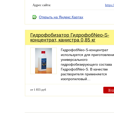
Адрес сайта:
https:
Открыть на Яндекс.Картах
Гидрофобизатор ГидрофобNeo-S-
концентрат, канистра 0,85 кг
ГидрофобNeo-S-концентрат
используется для приготовлен
универсального
гидрофобизирующего состава
ГидрофобNeo-S. В качестве
растворителя применяется
изопропиловый…
от 1 855 руб
Куп