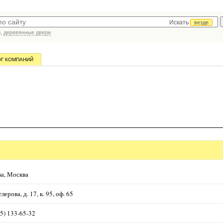
Искать
везде
р,
деревянные двери
ОГ КОМПАНИЙ
а, Москва
тлерова, д. 17, к. 95, оф. 65
95) 133-65-32