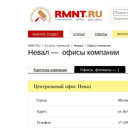
Наприме
строительство
ремонт
дом и дача
ВЫБРАТЬ РАЗДЕЛ
СТАТЬИ
ТОВАРЫ
КАТАЛ
RMNT.RU
/
Каталог компаний
/
Невал
/ Офисы компании
Невал — офисы компании
Карточка компании
Офисы, филиалы — 1
Центральный офис Невал
Город:
Москв
Адрес:
ул. Бу
Телефон:
+7 (4