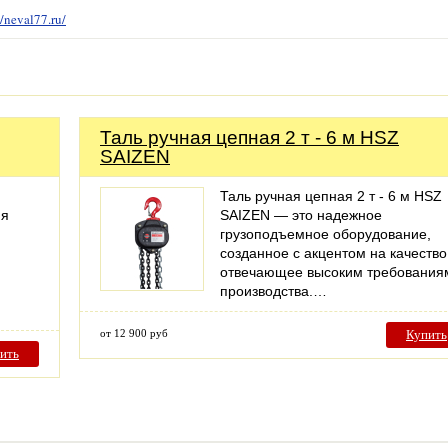
//neval77.ru/
Таль ручная цепная 2 т - 6 м HSZ
SAIZEN
Таль ручная цепная 2 т - 6 м HSZ
ия
SAIZEN — это надежное
грузоподъемное оборудование,
созданное с акцентом на качество
отвечающее высоким требования
производства.…
от 12 900 руб
Купить
ить