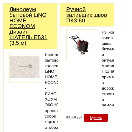
Линолеум
Ручной
бытовой LiNO
заливщик швов
HOME
ПКЗ-60
ECONOM
Дизайн -
Ручной
ШАТЕЛЬ Е531
заливщик
(3.5 м)
швов
битумом
Линолеум
и
бытовой
битумными
коллекции
мастиками
LiNO
ПКЗ-60,
HOME
применяемый
ECONOM
в
-
дорожном
ЛИНО
строительстве
ХОУМ
и
ЭКОНОМ
ремонте.
представляет
собой
83 000 руб
Купить
тщательно
отобранную