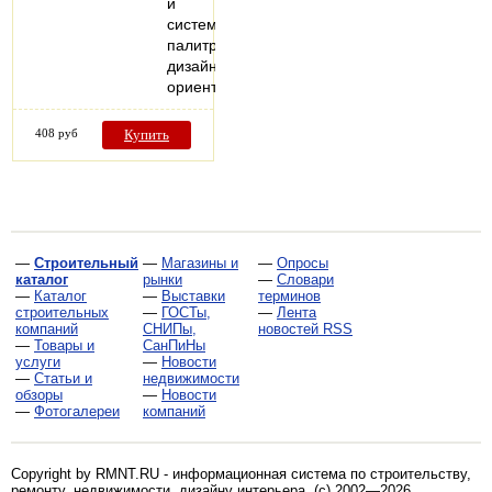
и
систематизированную
палитру
дизайнов,
ориентированную…
408 руб
Купить
—
Строительный
—
Магазины и
—
Опросы
каталог
рынки
—
Словари
—
Каталог
—
Выставки
терминов
строительных
—
ГОСТы,
—
Лента
компаний
СНИПы,
новостей RSS
—
Товары и
СанПиНы
услуги
—
Новости
—
Статьи и
недвижимости
обзоры
—
Новости
—
Фотогалереи
компаний
Copyright by RMNT.RU - информационная система по
строительству,
ремонту, недвижимости, дизайну интерьера
. (c) 2002—2026