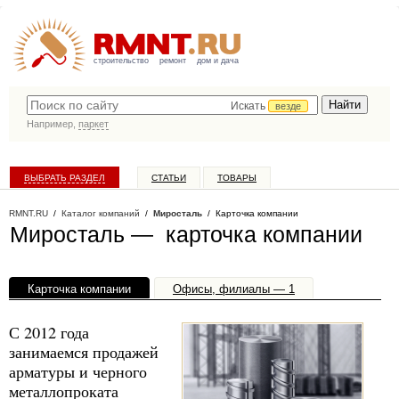
строительство
ремонт
дом и дача
Искать
везде
Например,
паркет
ВЫБРАТЬ РАЗДЕЛ
СТАТЬИ
ТОВАРЫ
КАТАЛОГ КОМПАНИЙ
RMNT.RU
/
Каталог компаний
/
Миросталь
/ Карточка компании
Миросталь — карточка компании
Карточка компании
Офисы, филиалы — 1
С 2012 года
занимаемся продажей
арматуры и черного
металлопроката