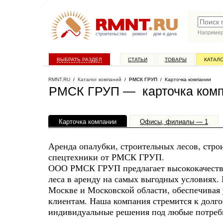
Наприме
строительство
ремонт
дом и дача
ВЫБРАТЬ РАЗДЕЛ
СТАТЬИ
ТОВАРЫ
КАТАЛ
RMNT.RU
/
Каталог компаний
/
РМСК ГРУП
/ Карточка компании
РМСК ГРУП — карточка ком
Карточка компании
Офисы, филиалы — 1
Аренда опалубки, строительных лесов, стро
спецтехники от РМСК ГРУП.
ООО РМСК ГРУП предлагает высококачеств
леса в аренду на самых выгодных условиях.
Москве и Московской области, обеспечивая
клиентам. Наша компания стремится к долго
индивидуальные решения под любые потреб