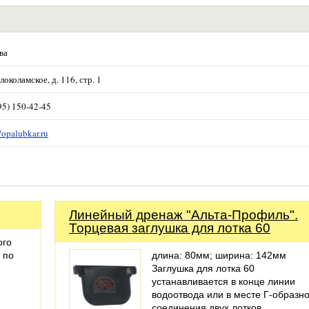
ва
локоламское, д. 116, стр. 1
95) 150-42-45
//opalubkar.ru
Линейный дренаж "Альта-Профиль".
Торцевая заглушка для лотка 60
ого
 по
длина: 80мм; ширина: 142мм
Заглушка для лотка 60
устанавливается в конце линии
водоотвода или в месте Г-образно
соединения двух лотков.