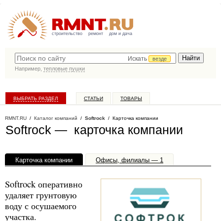
строительство
ремонт
дом и дача
Искать
везде
Например,
тепловые пушки
ВЫБРАТЬ РАЗДЕЛ
СТАТЬИ
ТОВАРЫ
КАТАЛОГ КОМПАНИЙ
RMNT.RU
/
Каталог компаний
/
Softrock
/ Карточка компании
Softrock — карточка компании
Карточка компании
Офисы, филиалы — 1
Softrock оперативно
удаляет грунтовую
воду с осушаемого
участка.