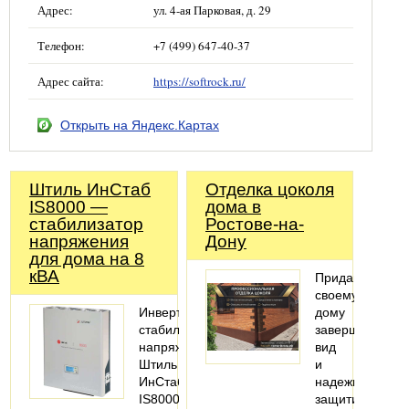
Адрес:
ул. 4-ая Парковая, д. 29
Телефон:
+7 (499) 647-40-37
Адрес сайта:
https://softrock.ru/
Открыть на Яндекс.Картах
Штиль ИнСтаб
Отделка цоколя
IS8000 —
дома в
стабилизатор
Ростове-на-
напряжения
Дону
для дома на 8
кВА
Придайте
своему
Инвертоный
дому
стабилизатор
завершенный
напряжения
вид
Штиль
и
ИнСтаб
надежно
IS8000
защитите