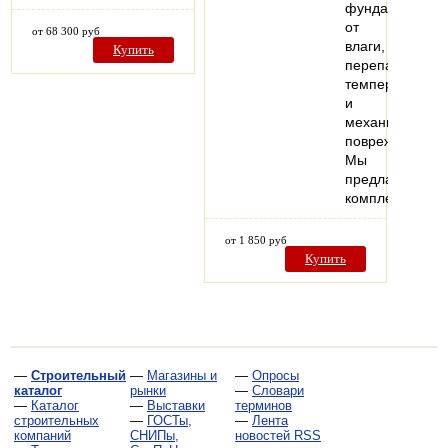
фундамент
от
от 68 300 руб
влаги,
Купить
перепадов
температур
и
механических
повреждений!
Мы
предлагаем
комплексные…
от 1 850 руб
Купить
—
Строительный
—
Магазины и
—
Опросы
каталог
рынки
—
Словари
—
Каталог
—
Выставки
терминов
строительных
—
ГОСТы,
—
Лента
компаний
СНИПы,
новостей RSS