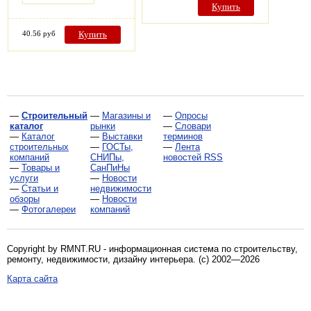
Купить
40.56 руб
Купить
—
Строительный
—
Магазины и
—
Опросы
каталог
рынки
—
Словари
—
Каталог
—
Выставки
терминов
строительных
—
ГОСТы,
—
Лента
компаний
СНИПы,
новостей RSS
—
Товары и
СанПиНы
услуги
—
Новости
—
Статьи и
недвижимости
обзоры
—
Новости
—
Фотогалереи
компаний
Copyright by RMNT.RU - информационная система по
строительству,
ремонту, недвижимости, дизайну интерьера
. (c) 2002—2026
Карта сайта