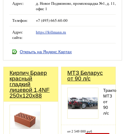
Адрес:
д. Новое Подвязново, промплощадка №1, д. 11,
офис 1
Телефон:
+7 (495) 665-60-00
Адрес
https://follmann.ru
сайта:
Открыть на Яндекс.Картах
Кирпич Браер
МТЗ Беларус
красный
от 90 л/с
гладкий
лицевой 1,4NF
Трактор
250х120х88
МТЗ
от
90
л/с
от 2 549 000 руб