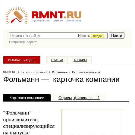
строительство
ремонт
дом и дача
Искать
везде
Например,
паркет
ВЫБРАТЬ РАЗДЕЛ
СТАТЬИ
ТОВАРЫ
КАТАЛОГ КОМПАНИЙ
RMNT.RU
/
Каталог компаний
/
Фольманн
/ Карточка компании
Фольманн — карточка компании
Карточка компании
Офисы, филиалы — 1
"Фольманн" —
производитель,
специализирующийся
на выпуске