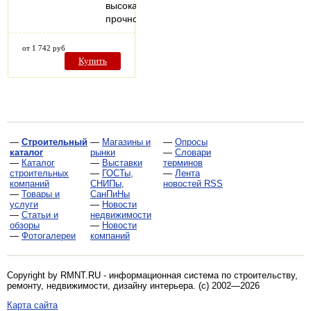
высокая
прочность…
от 1 742 руб
Купить
—
Строительный
—
Магазины и
—
Опросы
каталог
рынки
—
Словари
—
Каталог
—
Выставки
терминов
строительных
—
ГОСТы,
—
Лента
компаний
СНИПы,
новостей RSS
—
Товары и
СанПиНы
услуги
—
Новости
—
Статьи и
недвижимости
обзоры
—
Новости
—
Фотогалереи
компаний
Copyright by RMNT.RU - информационная система по
строительству,
ремонту, недвижимости, дизайну интерьера
. (c) 2002—2026
Карта сайта