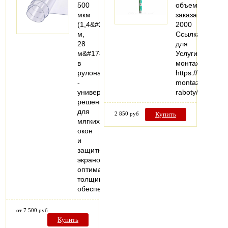
500
объем
мкм
заказа:
(1,4&#215;20
2000
м,
Ссылка
28
для
м&#178;)
Услуги
в
монтажа:
рулонах
https://vezuteplo
-
montazhnye-
универсальное
raboty/
решение
для
2 850 руб
Купить
мягких
окон
и
защитных
экранов:
оптимальная
толщина
обеспечивает…
от 7 500 руб
Купить