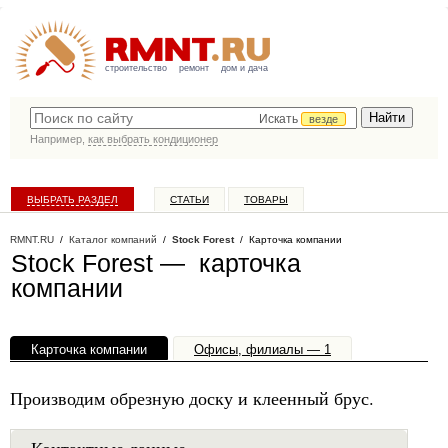
строительство
ремонт
дом и дача
Искать
везде
Например,
как выбрать кондиционер
ВЫБРАТЬ РАЗДЕЛ
СТАТЬИ
ТОВАРЫ
КАТАЛОГ КОМПАНИЙ
RMNT.RU
/
Каталог компаний
/
Stock Forest
/ Карточка компании
Stock Forest — карточка
компании
Карточка компании
Офисы, филиалы — 1
Производим обрезную доску и клеенный брус.