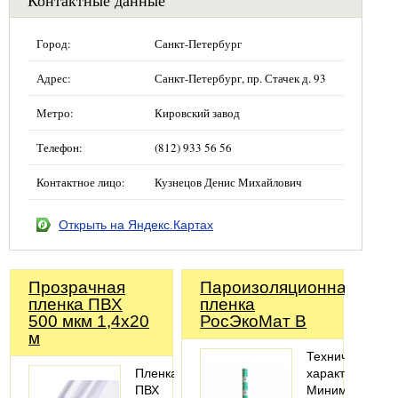
Контактные данные
Город:
Санкт-Петербург
Адрес:
Санкт-Петербург, пр. Стачек д. 93
Метро:
Кировский завод
Телефон:
(812) 933 56 56
Контактное лицо:
Кузнецов Денис Михайлович
Открыть на Яндекс.Картах
Прозрачная
Пароизоляционная
пленка ПВХ
пленка
500 мкм 1,4х20
РосЭкоМат B
м
Технические
Пленка
характеристики
ПВХ
Минимальный