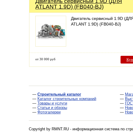
Двигатель сервисный 1.9D (ДЛЯ
ATLANT 1.9D) (FB040-BJ)
Двигатель сервисный 1.9D (ДЛ
ATLANT 1.9D) (FB040-BJ)
от 30 000 руб
Куп
—
Строительный каталог
—
Маг
—
Каталог строительных компаний
—
Выс
—
Товары и услуги
—
ГОС
—
Статьи и обзоры
—
Нов
—
Фотогалереи
—
Нов
Copyright by RMNT.RU - информационная система по
стр