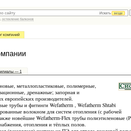
Искать
везде
р,
остекление балконов
ОГ КОМПАНИЙ
омпании
илиалы — 1
новые, металлопластиковые, полимерные,
ационные, дренажные; запорная и
их европейских производителей.
е трубы и фитинги Wefatherm , Wefatherm Shtabi
ованные волокном для систем отопления (с рабочей
также новейшие Wefatherm-Flex трубы полиэтиленовые (
набжения, отопления и тёплых полов.
 (вакуумная) система из ПЭ для отвода дождевой воды