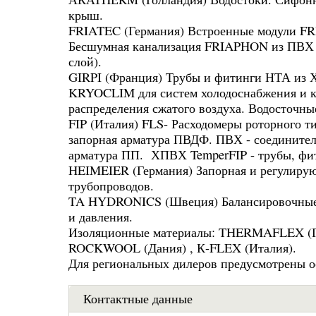
крыш.
FRIATEC (Германия) Встроенные модули FR
Бесшумная канализация FRIAPHON из ПВХ 
слой).
GIRPI (Франция) Трубы и фитинги НТА из 
KRYOCLIM для систем холодоснабжения и к
распределения сжатого воздуха. Водосточн
FIP (Италия) FLS- Расходомеры роторного ти
запорная арматура ПВДФ. ПВХ - соединител
арматура ПП. ХПВХ TemperFIP - трубы, фит
HEIMEIER (Германия) Запорная и регулирующ
трубопроводов.
TA HYDRONICS (Швеция) Балансировочные кл
и давления.
Изоляционные материалы: THERMAFLEX (Гол
ROCKWOOL (Дания) , К-FLEX (Италия).
Для региональных дилеров предусмотрены о
Контактные данные