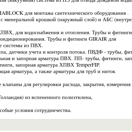
IABLOCK для монтажа сантехнического оборудования .
с минеральной крошкой (наружный слой) и АБС (внутр
ХПВХ, для водоснабжения и отопления. Трубы и фитинги
ондиционирования. Трубы и фитинги GIRAIR для
ые системы из ПВХ.
па, датчики учета и контроля потока. ПВДФ - трубы, фи
ьная и запорная арматура ПВХ. ПП- трубы, фитинги, за
инги, запорная арматура ХПВХ TemperFIP.
ая арматура, а также арматуры для труб и ниток
апаны для регулировки расхода, закрытия, измерения 
ландия) из вспененного полиэтилена,
собые условия сотрудничества.