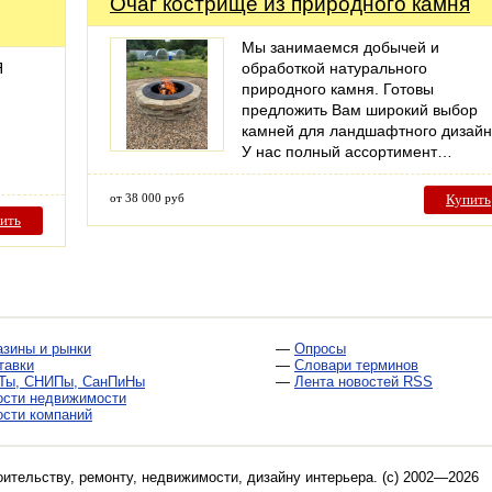
Очаг кострище из природного камня
Мы занимаемся добычей и
Я
обработкой натурального
природного камня. Готовы
предложить Вам широкий выбор
камней для ландшафтного дизайн
У нас полный ассортимент…
от 38 000 руб
Купить
ить
азины и рынки
—
Опросы
тавки
—
Словари терминов
Ты, СНИПы, СанПиНы
—
Лента новостей RSS
ости недвижимости
ости компаний
оительству, ремонту, недвижимости, дизайну интерьера
. (c) 2002—2026