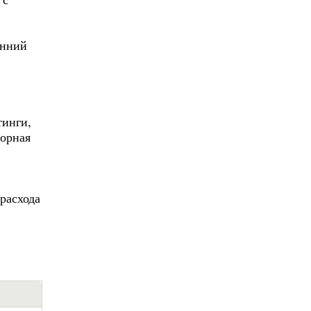
енний
тинги,
порная
расхода