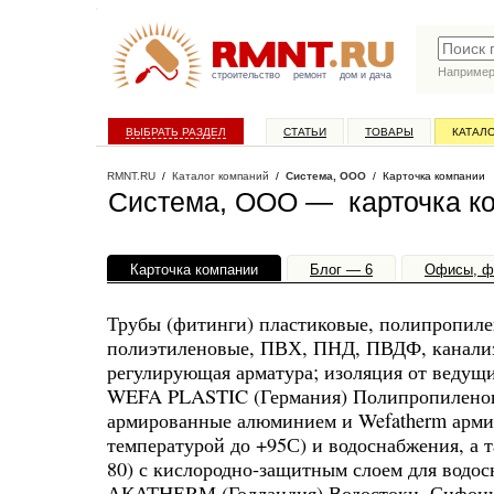
Наприме
строительство
ремонт
дом и дача
ВЫБРАТЬ РАЗДЕЛ
СТАТЬИ
ТОВАРЫ
КАТАЛ
RMNT.RU
/
Каталог компаний
/
Система, ООО
/ Карточка компании
Система, ООО — карточка к
Карточка компании
Блог — 6
Офисы, ф
Трубы (фитинги) пластиковые, полипропиле
полиэтиленовые, ПВХ, ПНД, ПВДФ, канализ
регулирующая арматура; изоляция от ведущ
WEFA PLASTIC (Германия) Полипропиленовы
армированные алюминием и Wefatherm армир
температурой до +95С) и водоснабжения, а 
80) с кислородно-защитным слоем для водос
АКАТHЕRМ (Голландия) Водостоки. Сифонная