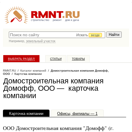
строительство
ремонт
дом и дача
Искать
везде
Например,
земельный участок
ВЫБРАТЬ РАЗДЕЛ
СТАТЬИ
ТОВАРЫ
КАТАЛОГ КОМПАНИЙ
RMNT.RU
/
Каталог компаний
/
Домостроительная компания Домофф,
ООО
/ Карточка компании
Домостроительная компания
Домофф, ООО — карточка
компании
Карточка компании
Офисы, филиалы — 1
ООО Домостроительная компания "Домофф" (г.