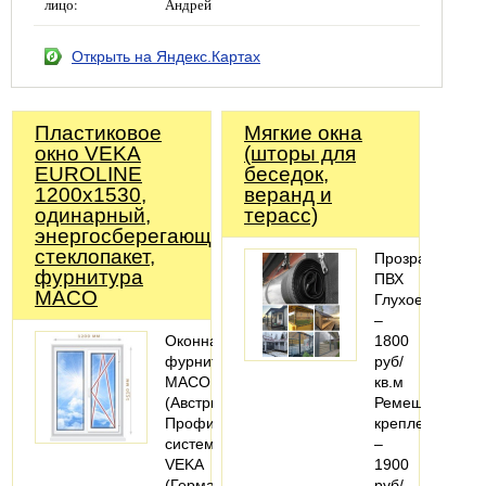
лицо:
Андрей
Открыть на Яндекс.Картах
Пластиковое
Мягкие окна
окно VEKA
(шторы для
EUROLINE
беседок,
1200х1530,
веранд и
одинарный,
терасс)
энергосберегающий
стеклопакет,
Прозрачный
фурнитура
ПВХ
MACO
Глухое
–
Оконная
1800
фурнитура
руб/
MACO
кв.м
(Австрия).
Ремешковое
Профильная
крепление
система:
–
VEKA
1900
(Германия).
руб/