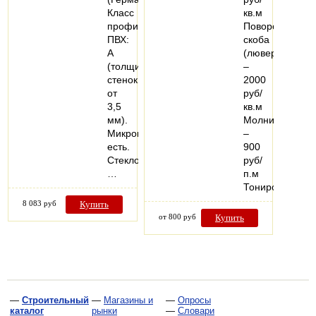
Класс
кв.м
профиля
Поворотная
ПВХ:
скоба
А
(люверс)
(толщина
–
стенок
2000
от
руб/
3,5
кв.м
мм).
Молния
Микропроветривание:
–
есть.
900
Стеклопакеты:
руб/
…
п.м
Тонированный
8 083 руб
Купить
от 800 руб
Купить
—
Строительный
—
Магазины и
—
Опросы
каталог
рынки
—
Словари