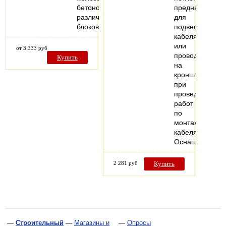
бетонов,
предназначен
различных
для
блоков
подвеса
кабеля
или
от 3 333 руб
провода
Купить
на
кронштейны
при
проведении
работ
по
монтажу
кабеля.
Оснащен…
2 281 руб
Купить
—
Строительный
—
Магазины и
—
Опросы