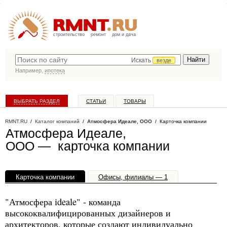
строительство
ремонт
дом и дача
Искать
везде
Например,
ипотека
ВЫБРАТЬ РАЗДЕЛ
СТАТЬИ
ТОВАРЫ
КАТАЛОГ КОМПАНИЙ
RMNT.RU
/
Каталог компаний
/
Атмосфера Идеале, ООО
/ Карточка компании
Атмосфера Идеале,
ООО — карточка компании
Карточка компании
Офисы, филиалы — 1
"Атмосфера ideale" - команда
высококвалифицированных дизайнеров и
архитекторов, которые создают индивидуально