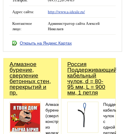
Телефон:
(495) 226-54-63
Адрес сайта:
http://www.a-ideale.ru/
Контактное
Администратор сайта Алексей
лицо:
Николаев
Открыть на Яндекс.Картах
Алмазное
Россия
бурение,
Поддерживающий
cверление
кабельный
бетонных стен,
чулок, d = 80-
перекрытий и
95 мм, L = 900
пр.
мм, 1 петля
Алмазное
Поддерживаю
бурение
кабельный
(сверление)
чулок
конструкций
с
из
одной
железобетонов,
петлей