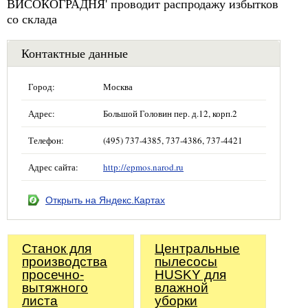
ВИСОКОГРАДНЯ' проводит распродажу избытков
со склада
Контактные данные
Город:
Москва
Адрес:
Большой Головин пер. д.12, корп.2
Телефон:
(495) 737-4385, 737-4386, 737-4421
Адрес сайта:
http://epmos.narod.ru
Открыть на Яндекс.Картах
Станок для
Центральные
производства
пылесосы
просечно-
HUSKY для
вытяжного
влажной
листа
уборки