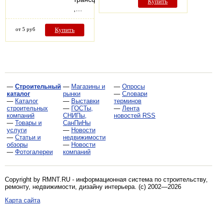
Купить
,…
от 5 руб
Купить
—
Строительный
—
Магазины и
—
Опросы
каталог
рынки
—
Словари
—
Каталог
—
Выставки
терминов
строительных
—
ГОСТы,
—
Лента
компаний
СНИПы,
новостей RSS
—
Товары и
СанПиНы
услуги
—
Новости
—
Статьи и
недвижимости
обзоры
—
Новости
—
Фотогалереи
компаний
Copyright by RMNT.RU - информационная система по
строительству,
ремонту, недвижимости, дизайну интерьера
. (c) 2002—2026
Карта сайта