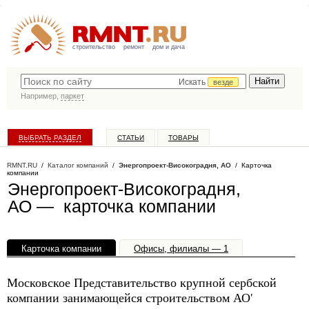
строительство
ремонт
дом и дача
Искать
везде
Например,
паркет
ВЫБРАТЬ РАЗДЕЛ
СТАТЬИ
ТОВАРЫ
КАТАЛОГ КОМПАНИЙ
RMNT.RU
/
Каталог компаний
/
Энергопроект-Високоградня, АО
/ Карточка
компании
Энергопроект-Високоградня,
АО — карточка компании
Карточка компании
Офисы, филиалы — 1
Московское Представительство крупной сербской
компании занимающейся строительством АО'