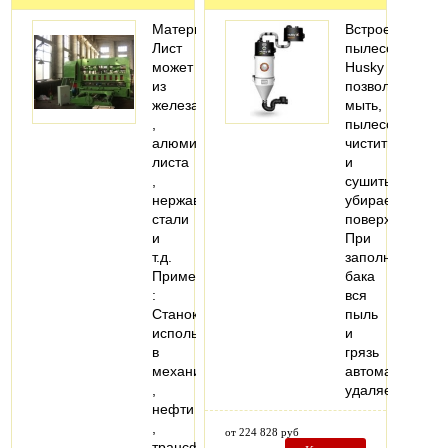
Материал:
Встроенные
Лист
пылесосы
может
Husky
из
позволяют
железа
мыть,
,
пылесосить,
алюминиевого
чистить
листа
и
,
сушить
нержавеющей
убираемые
стали
поверхности.
и
При
т.д.
заполнении
Применение
бака
:
вся
Станок
пыль
используется
и
в
грязь
механизме
автоматически
,
удаляется…
нефти
,
от 224 828 руб
трансформаторе