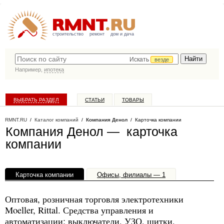
строительство
ремонт
дом и дача
Искать
везде
Например,
ипотека
ВЫБРАТЬ РАЗДЕЛ
СТАТЬИ
ТОВАРЫ
КАТАЛОГ КОМПАНИЙ
RMNT.RU
/
Каталог компаний
/
Компания Денол
/ Карточка компании
Компания Денол — карточка
компании
Карточка компании
Офисы, филиалы — 1
Оптовая, розничная торговля электротехники
Moeller, Rittal. Средства управления и
автоматизации: выключатели, УЗО, щитки,