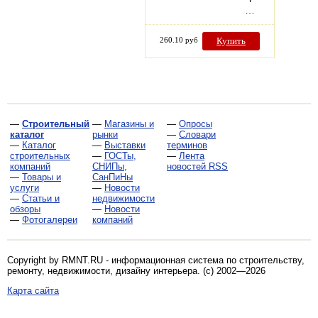
…
260.10 руб
Купить
—
Строительный
—
Магазины и
—
Опросы
каталог
рынки
—
Словари
—
Каталог
—
Выставки
терминов
строительных
—
ГОСТы,
—
Лента
компаний
СНИПы,
новостей RSS
—
Товары и
СанПиНы
услуги
—
Новости
—
Статьи и
недвижимости
обзоры
—
Новости
—
Фотогалереи
компаний
Copyright by RMNT.RU - информационная система по
строительству,
ремонту, недвижимости, дизайну интерьера
. (c) 2002—2026
Карта сайта