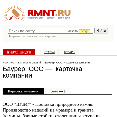
строительство
ремонт
дом и дача
Искать
везде
Например,
потолок из гипсокартона
ВЫБРАТЬ РАЗДЕЛ
СТАТЬИ
ТОВАРЫ
КАТАЛОГ КОМПАНИЙ
RMNT.RU
/
Каталог компаний
/
Баурер, ООО
/ Карточка компании
Баурер, ООО — карточка
компании
Карточка компании
Блог — 1
Офисы, филиалы — 1
ООО "Baurer" - Поставка природного камня.
Производство изделий из мрамора и гранита
(камины, барные стойки, столешницы, ступени,