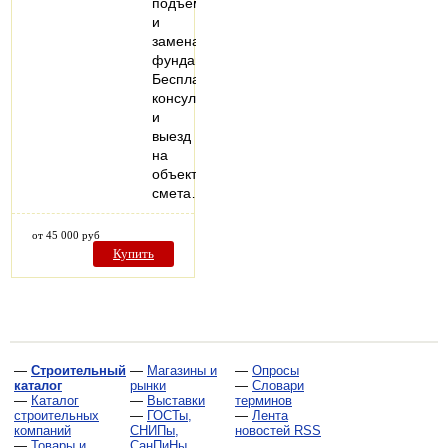
подъём
и
замена
фундамента.
Бесплатная
консультация
и
выезд
на
объект,
смета…
от 45 000 руб
Купить
—
Строительный
—
Магазины и
—
Опросы
каталог
рынки
—
Словари
—
Каталог
—
Выставки
терминов
строительных
—
ГОСТы,
—
Лента
компаний
СНИПы,
новостей RSS
—
Товары и
СанПиНы