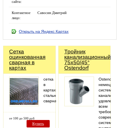
сайта:
Контактное
Савосин Дмитрий
лицо:
Открыть на Яндекс.Картах
Сетка
Тройник
оцинкованная
канализационный
сварная в
75х50/45°
картах
Ostendorf
сетка
Ostendorf-
в
немецкая
картах
система
стальная
канализации,
сварная
удовлетворяю
всем
требованиям
современных
от 100 до 500 руб
систем
Купить