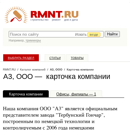
строительство
ремонт
дом и дача
Искать
везде
Например,
триммеры
ВЫБРАТЬ РАЗДЕЛ
СТАТЬИ
ТОВАРЫ
КАТАЛОГ КОМПАНИЙ
RMNT.RU
/
Каталог компаний
/
А3, ООО
/ Карточка компании
А3, ООО — карточка компании
Карточка компании
Офисы, филиалы — 1
Наша компания ООО "А3" является официальным
представителем завода "Тербунский Гончар",
построенным по немецкой технологии и
контролируемым с 2006 года немецкими