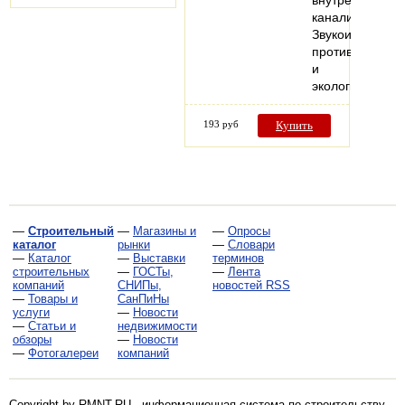
внутренней
канализации.
Звукоизоляция,
противопожарн
и
экологическая
193 руб
Купить
—
Строительный
—
Магазины и
—
Опросы
каталог
рынки
—
Словари
—
Каталог
—
Выставки
терминов
строительных
—
ГОСТы,
—
Лента
компаний
СНИПы,
новостей RSS
—
Товары и
СанПиНы
услуги
—
Новости
—
Статьи и
недвижимости
обзоры
—
Новости
—
Фотогалереи
компаний
Copyright by RMNT.RU - информационная система по
строительству,