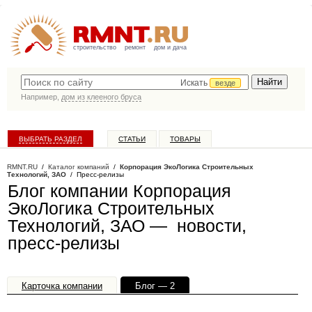
строительство
ремонт
дом и дача
Искать
везде
Например,
дом из клееного бруса
ВЫБРАТЬ РАЗДЕЛ
СТАТЬИ
ТОВАРЫ
КАТАЛОГ КОМПАНИЙ
RMNT.RU
/
Каталог компаний
/
Корпорация ЭкоЛогика Строительных
Технологий, ЗАО
/ Пресс-релизы
Блог компании Корпорация
ЭкоЛогика Строительных
Технологий, ЗАО — новости,
пресс-релизы
Карточка компании
Блог — 2
Офисы, филиалы — 1