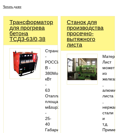
Читать далее
Трансформатор
Станок для
для прогрева
производства
бетона
просечно-
ТСДЗ-63/0,38
вытяжного
листа
Страна
-
Материал:
РОССИЯНапряжение,
Лист
В -
может
380Мощность,
из
кВт
железа
-
,
63
алюминиевого
Отапливаемая
листа
площадь,
,
м&sup2;
нержавеющей
-
стали
25-
и
40
т.д.
Габариты,
Применение