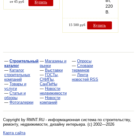
Вт,
от 45 руб
Купить
220
В.
15 500 руб
Купить
—
Строительный
—
Магазины и
—
Опросы
каталог
рынки
—
Словари
—
Каталог
—
Выставки
терминов
строительных
—
ГОСТы,
—
Лента
компаний
СНИПы,
новостей RSS
—
Товары и
СанПиНы
услуги
—
Новости
—
Статьи и
недвижимости
обзоры
—
Новости
—
Фотогалереи
компаний
Copyright by RMNT.RU - информационная система по
строительству,
ремонту, недвижимости, дизайну интерьера
. (c) 2002—2026
Карта сайта