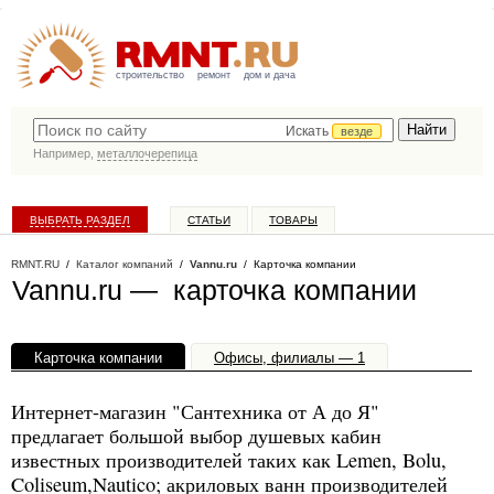
строительство
ремонт
дом и дача
Искать
везде
Например,
металлочерепица
ВЫБРАТЬ РАЗДЕЛ
СТАТЬИ
ТОВАРЫ
КАТАЛОГ КОМПАНИЙ
RMNT.RU
/
Каталог компаний
/
Vannu.ru
/ Карточка компании
Vannu.ru — карточка компании
Карточка компании
Офисы, филиалы — 1
Интернет-магазин "Сантехника от А до Я"
предлагает большой выбор душевых кабин
известных производителей таких как Lemen, Bolu,
Coliseum,Nautico; акриловых ванн производителей