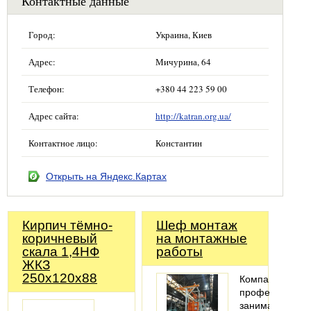
Контактные данные
Город:
Украина, Киев
Адрес:
Мичурина, 64
Телефон:
+380 44 223 59 00
Адрес сайта:
http://katran.org.ua/
Контактное лицо:
Константин
Открыть на Яндекс.Картах
Кирпич тёмно-
Шеф монтаж
коричневый
на монтажные
скала 1,4НФ
работы
ЖКЗ
250х120х88
Компания
профессионал
занимается