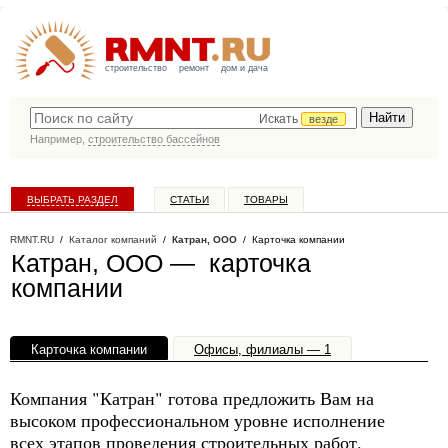
строительство
ремонт
дом и дача
Искать
везде
Например,
строительство бассейнов
ВЫБРАТЬ РАЗДЕЛ
СТАТЬИ
ТОВАРЫ
КАТАЛОГ КОМПАНИЙ
RMNT.RU
/
Каталог компаний
/
Катран, ООО
/ Карточка компании
Катран, ООО — карточка
компании
Карточка компании
Офисы, филиалы — 1
Компания "Катран" готова предложить Вам на
высоком профессиональном уровне исполнение
всех этапов проведения строительных работ.