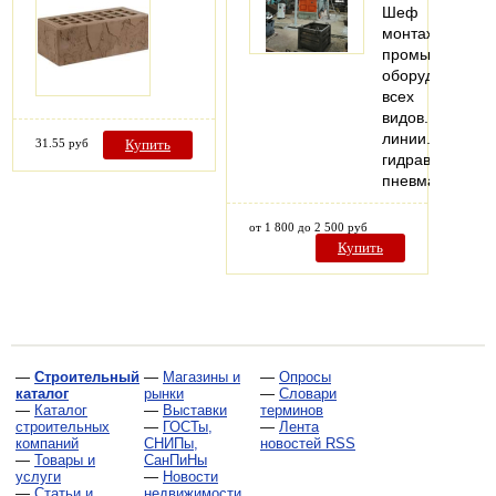
Шеф
монтажом
промышленног
оборудования,
всех
видов.Металл
линии.Монтаж
31.55 руб
Купить
гидравлических
пневматическо
от 1 800 до 2 500 руб
Купить
—
Строительный
—
Магазины и
—
Опросы
каталог
рынки
—
Словари
—
Каталог
—
Выставки
терминов
строительных
—
ГОСТы,
—
Лента
компаний
СНИПы,
новостей RSS
—
Товары и
СанПиНы
услуги
—
Новости
—
Статьи и
недвижимости