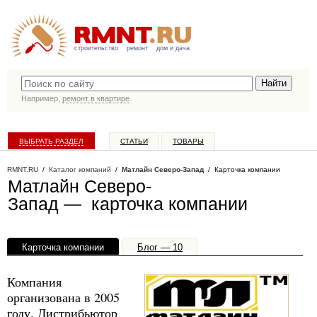
строительство
ремонт
дом и дача
Например,
ремонт в квартире
ВЫБРАТЬ РАЗДЕЛ
СТАТЬИ
ТОВАРЫ
КАТАЛОГ КОМПАНИЙ
RMNT.RU
/
Каталог компаний
/
Матлайн Северо-Запад
/ Карточка компании
Матлайн Северо-
Запад — карточка компании
Карточка компании
Блог — 10
Офисы, филиалы — 1
Компания
организована в 2005
году. Дистрибьютор