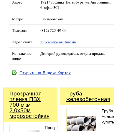
Адрес:
192148, Санкт-Петербург, ул. Автогенная,
6, офис 307
Метро:
Елизаровская
Телефон:
(812) 725-49-00
Адрес сайта:
http://www.matline.ru/
Контактное
Дмитрий руководитель отдела продаж
лицо:
Открыть на Яндекс.Картах
Прозрачная
Труба
пленка ПВХ
железобетонная
700 мкм
2,0х50м
Труба
морозостойкая
железобетонна
купить
Прозрачная