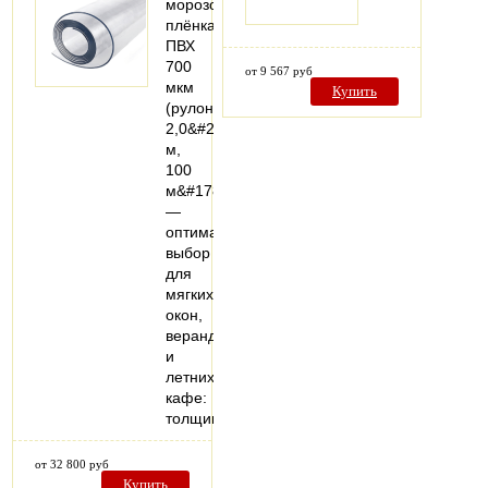
морозостойкая
плёнка
ПВХ
700
от 9 567 руб
мкм
Купить
(рулон
2,0&#215;50
м,
100
м&#178;)
—
оптимальный
выбор
для
мягких
окон,
веранд
и
летних
кафе:
толщина…
от 32 800 руб
Купить