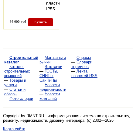
пластик,
IP55
86 000 руб
Купить
—
Строительный
—
Магазины и
—
Опросы
каталог
рынки
—
Словари
—
Каталог
—
Выставки
терминов
строительных
—
ГОСТы,
—
Лента
компаний
СНИПы,
новостей RSS
—
Товары и
СанПиНы
услуги
—
Новости
—
Статьи и
недвижимости
обзоры
—
Новости
—
Фотогалереи
компаний
Copyright by RMNT.RU - информационная система по
строительству,
ремонту, недвижимости, дизайну интерьера
. (c) 2002—2026
Карта сайта