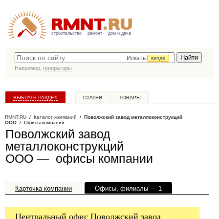
строительство
ремонт
дом и дача
Искать
везде
Например,
генераторы
ВЫБРАТЬ РАЗДЕЛ
СТАТЬИ
ТОВАРЫ
КАТАЛОГ КОМПАНИЙ
RMNT.RU
/
Каталог компаний
/
Поволжский завод металлоконструкций
ООО
/ Офисы компании
Поволжский завод
металлоконструкций
ООО — офисы компании
Карточка компании
Офисы, филиалы — 1
Центральный офис Поволжский завод