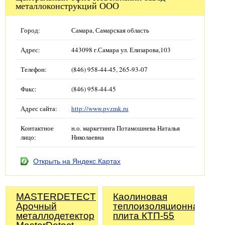
металлоконструкций ООО
Город:
Самара, Самарская область
Адрес:
443098 г.Самара ул. Елизарова,103
Телефон:
(846) 958-44-45, 265-93-07
Факс:
(846) 958-44-45
Адрес сайта:
http://www.pvzmk.ru
Контактное
н.о. маркетинга Потамошнева Наталья
лицо:
Николаевна
Открыть на Яндекс.Картах
MASTERDETECT
Каолиновая
Арочный
теплоизоляционная
металлодетектор
плита КТП-55