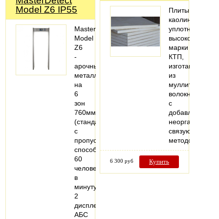
MasterDetect
Model Z6 IP55
Плиты
каолиновые
MasterDetect
уплотненные
Model
высокотемпера
Z6
марки
-
КТП,
арочный
изготавливают
металлодетектор
из
на
муллитокремне
6
волокна
зон
с
760мм
добавлением
(стандарт)
неорганическог
с
связующего
пропускной
методом…
способностью
60
6 300 руб
Купить
человек
в
минуту
2
дисплея
AБC