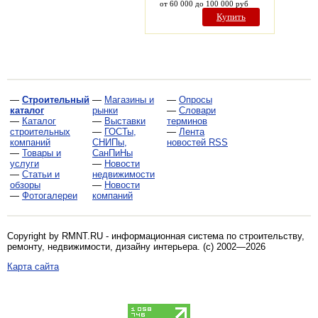
от 60 000 до 100 000 руб
Купить
—
Строительный
—
Магазины и
—
Опросы
каталог
рынки
—
Словари
—
Каталог
—
Выставки
терминов
строительных
—
ГОСТы,
—
Лента
компаний
СНИПы,
новостей RSS
—
Товары и
СанПиНы
услуги
—
Новости
—
Статьи и
недвижимости
обзоры
—
Новости
—
Фотогалереи
компаний
Copyright by RMNT.RU - информационная система по
строительству,
ремонту, недвижимости, дизайну интерьера
. (c) 2002—2026
Карта сайта