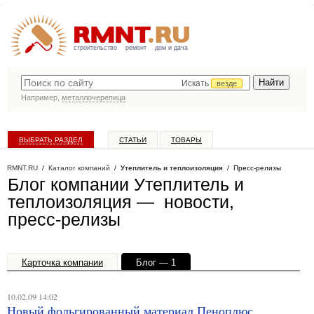
строительство
ремонт
дом и дача
Искать
везде
Например,
металлочерепица
ВЫБРАТЬ РАЗДЕЛ
СТАТЬИ
ТОВАРЫ
КАТАЛОГ КОМПАНИЙ
RMNT.RU
/
Каталог компаний
/
Утеплитель и теплоизоляция
/ Пресс-релизы
Блог компании Утеплитель и
теплоизоляция — новости,
пресс-релизы
Карточка компании
Блог — 1
Офисы, филиалы — 1
10.02.09 14:02
Новый фольгированный материал Пеноплюс