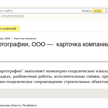
Искать
везде
р,
металлочерепица
ОГ КОМПАНИЙ
фии, ООО
/ Карточка компании
артографии, ООО — карточка компани
артографии" выполняет инженерно-геодезические изыск
адках, разбивочные работы, исполнительные съёмки, пре
но-геодезическое сопровождение строительных объектов
инская область, Челябинск