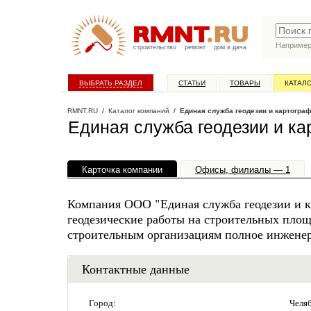
Наприме
строительство
ремонт
дом и дача
ВЫБРАТЬ РАЗДЕЛ
СТАТЬИ
ТОВАРЫ
КАТАЛ
RMNT.RU
/
Каталог компаний
/
Единая служба геодезии и картогра
Единая служба геодезии и к
Карточка компании
Офисы, филиалы — 1
Компания ООО "Единая служба геодезии и к
геодезические работы на строительных площ
строительным организациям полное инженер
Контактные данные
Город:
Челяб