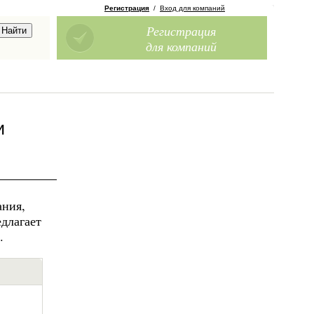
Регистрация
/
Вход для компаний
Регистрация
для компаний
и
ания,
длагает
.