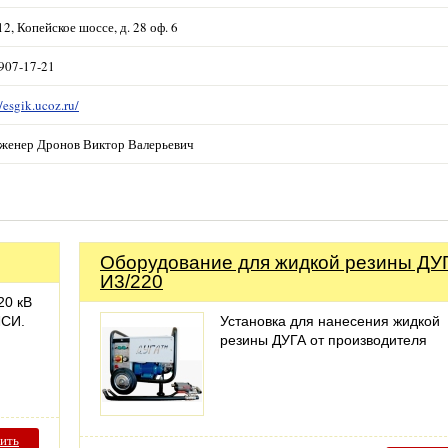
2, Копейское шоссе, д. 28 оф. 6
907-17-21
//esgik.ucoz.ru/
инженер Дронов Виктор Валерьевич
Оборудование для жидкой резины ДУ
И3/220
20 кВ
ЛСИ.
Установка для нанесения жидкой
резины ДУГА от производителя
ить