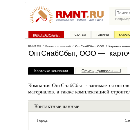
Наприме
строительство
ремонт
дом и дача
ВЫБРАТЬ РАЗДЕЛ
СТАТЬИ
ТОВАРЫ
КАТАЛ
RMNT.RU
/
Каталог компаний
/
ОптСнабСбыт, ООО
/ Карточка комп
ОптСнабСбыт, ООО — карточ
Карточка компании
Офисы, филиалы — 1
Компания ОптСнабСбыт - занимается оптово
материалов, а также комплектацией строите
Контактные данные
Город:
Св