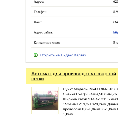
Адрес:
62
Телефон:
8-
Факс:
(34
Адрес сайта:
htt
Контактное лицо:
Вл
Открыть на Яндекс.Картах
Автомат для производства сварной
сетки
Пункт МодельЛМ-4Х1ЛМ-5Х1Л
Ячейка1’’-4’’(25.4мм,50.8мм,7
Ширина сетки 914,4-1219,2мм9
1524мм1219,2-1828,2мм Диам
проволоки 0,8-1,8мм0,8-1,8мм1
1,8мм…