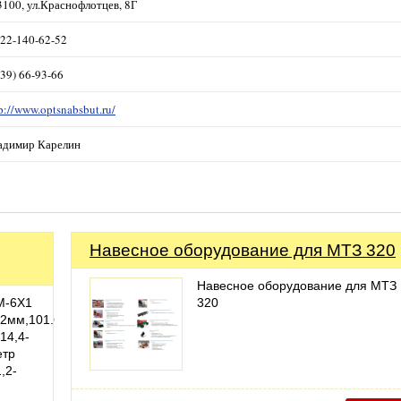
3100, ул.Краснофлотцев, 8Г
922-140-62-52
39) 66-93-66
p://www.optsnabsbut.ru/
адимир Карелин
Навесное оборудование для МТЗ 320
Навесное оборудование для МТЗ
М-6Х1
320
6.2мм,101.6мм)
14,4-
етр
,2-