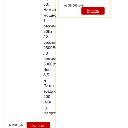
50;
от 39 300 руб
Номинальная
Купить
мощность
1
режим
30Вт
/ 2
режим
2500Вт
/ 3
режим
5000Вт;
Вес
8,5
кг;
Поток
воздуха
400
(м3/
ч);
Напряжение…
6 490 руб
Купить