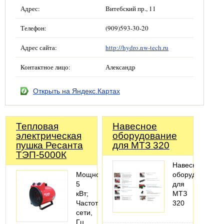
Адрес:
Витебский пр., 11
Телефон:
(909)593-30-20
Адрес сайта:
http://hydro.nw-tech.ru
Контактное лицо:
Александр
Открыть на Яндекс.Картах
Тепловая
Навесное
электрическая
оборудование
пушка Ресанта
для МТЗ 320
ТЭП-5000К
Навесное
Мощность
оборудование
5
для
кВт;
МТЗ
Частота
320
сети,
Гц