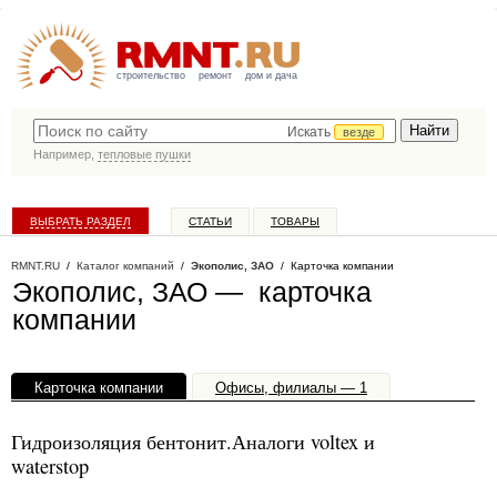
строительство
ремонт
дом и дача
Искать
везде
Например,
тепловые пушки
ВЫБРАТЬ РАЗДЕЛ
СТАТЬИ
ТОВАРЫ
КАТАЛОГ КОМПАНИЙ
RMNT.RU
/
Каталог компаний
/
Экополис, ЗАО
/ Карточка компании
Экополис, ЗАО — карточка
компании
Карточка компании
Офисы, филиалы — 1
Гидроизоляция бентонит.Аналоги voltex и
waterstop