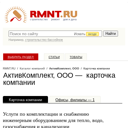
строительство
ремонт
дом и дача
Искать
везде
Например,
строительство бассейнов
ВЫБРАТЬ РАЗДЕЛ
СТАТЬИ
ТОВАРЫ
КАТАЛОГ КОМПАНИЙ
RMNT.RU
/
Каталог компаний
/
АктивКомплект, ООО
/ Карточка компании
АктивКомплект, ООО — карточка
компании
Карточка компании
Офисы, филиалы — 1
Услуги по комплектации и снабжению
инженерным оборудованием для тепло, водо,
газоснабжения и канализации