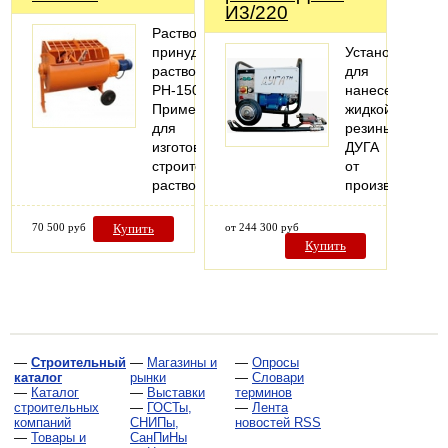
И3/220
Растворосмеситель
принудительный,
Установка
растворомешалка
для
РН-150.
нанесения
Применяется
жидкой
для
резины
изготовления
ДУГА
строительных
от
растворов.
производителя
70 500 руб
Купить
от 244 300 руб
Купить
—
Строительный
—
Магазины и
—
Опросы
каталог
рынки
—
Словари
—
Каталог
—
Выставки
терминов
строительных
—
ГОСТы,
—
Лента
компаний
СНИПы,
новостей RSS
—
Товары и
СанПиНы