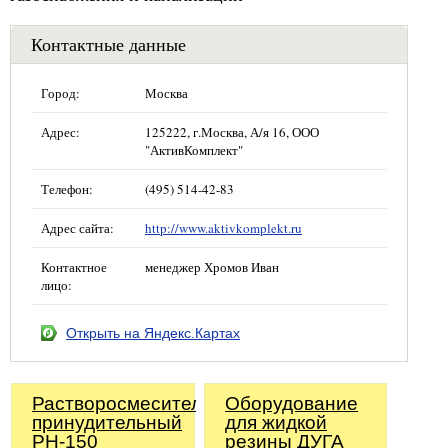
Контактные данные
Город:
Москва
Адрес:
125222, г.Москва, А/я 16, ООО
"АктивКомплект"
Телефон:
(495) 514-42-83
Адрес сайта:
http://www.aktivkomplekt.ru
Контактное
менеджер Хромов Иван
лицо:
Открыть на Яндекс.Картах
Растворосмеситель
Оборудование
принудительный
для жидкой
РН-150
резины ДУГА