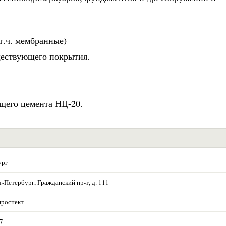
т.ч. мембранные)
ществующего покрытия.
щего цемента НЦ-20.
ург
т-Петербург, Гражданский пр-т, д. 111
проспект
27