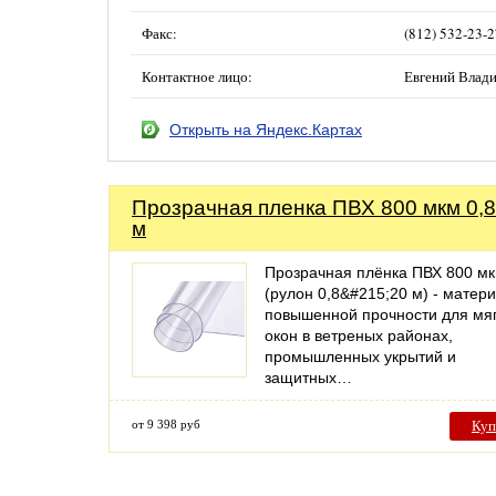
Факс:
(812) 532-23-
Контактное лицо:
Евгений Влад
Открыть на Яндекс.Картах
Прозрачная пленка ПВХ 800 мкм 0,
м
Прозрачная плёнка ПВХ 800 м
(рулон 0,8&#215;20 м) - матер
повышенной прочности для мя
окон в ветреных районах,
промышленных укрытий и
защитных…
от 9 398 руб
Куп