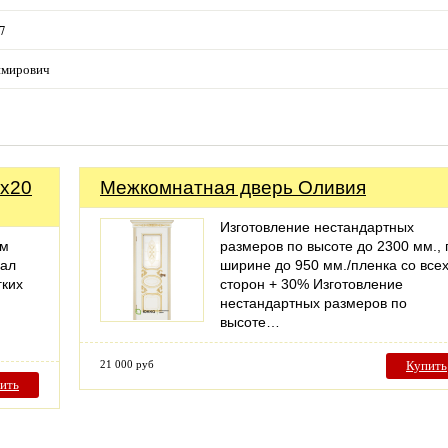
27
имирович
8х20
Межкомнатная дверь Оливия
Изготовление нестандартных
км
размеров по высоте до 2300 мм., 
иал
ширине до 950 мм./пленка со все
гких
сторон + 30% Изготовление
нестандартных размеров по
высоте…
21 000 руб
Купить
ить