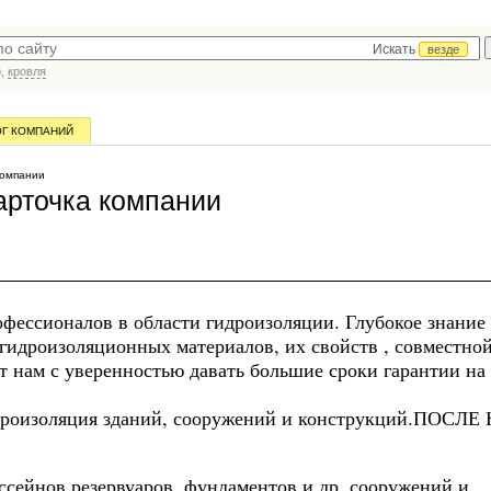
Искать
везде
р,
кровля
ОГ КОМПАНИЙ
компании
арточка компании
фессионалов в области гидроизоляции. Глубокое знание
идроизоляционных материалов, их свойств , совместно
т нам с уверенностью давать большие сроки гарантии на
идроизоляция зданий, сооружений и конструкций.ПОСЛЕ
ссейнов,резервуаров, фундаментов и др. сооружений и