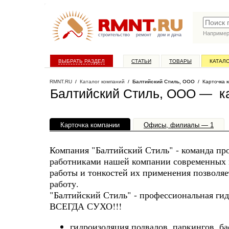
Наприме
строительство
ремонт
дом и дача
ВЫБРАТЬ РАЗДЕЛ
СТАТЬИ
ТОВАРЫ
КАТАЛ
RMNT.RU
/
Каталог компаний
/
Балтийский Стиль, ООО
/ Карточка 
Балтийский Стиль, ООО — к
Карточка компании
Офисы, филиалы — 1
Компания "Балтийский Стиль" - команда про
работниками нашей компании современных г
работы и тонкостей их применения позволяе
работу.
"Балтийский Стиль" - профессиональная г
ВСЕГДА СУХО!!!
гидроизоляция подвалов, паркингов, ба