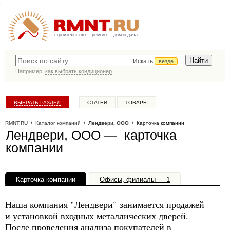
строительство
ремонт
дом и дача
Искать
везде
Например,
как выбрать кондиционер
ВЫБРАТЬ РАЗДЕЛ
СТАТЬИ
ТОВАРЫ
КАТАЛОГ КОМПАНИЙ
RMNT.RU
/
Каталог компаний
/
Лендвери, ООО
/ Карточка компании
Лендвери, ООО — карточка
компании
Карточка компании
Офисы, филиалы — 1
Наша компания "Лендвери" занимается продажей
и установкой входных металлических дверей.
После проведения анализа покупателей в