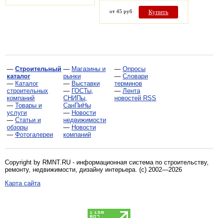
от 45 руб
Купить
—
Строительный
—
Магазины и
—
Опросы
каталог
рынки
—
Словари
—
Каталог
—
Выставки
терминов
строительных
—
ГОСТы,
—
Лента
компаний
СНИПы,
новостей RSS
—
Товары и
СанПиНы
услуги
—
Новости
—
Статьи и
недвижимости
обзоры
—
Новости
—
Фотогалереи
компаний
Copyright by RMNT.RU - информационная система по
строительству,
ремонту, недвижимости, дизайну интерьера
. (c) 2002—2026
Карта сайта