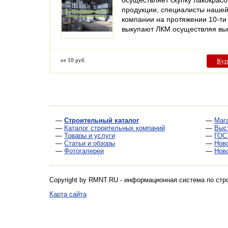
осуществляет скупку лакокрас
продукции, специалисты наше
компании на протяжении 10-ти
выкупают ЛКМ осуществляя в
от 10 руб
Куп
—
Строительный каталог
—
Маг
—
Каталог строительных компаний
—
Выс
—
Товары и услуги
—
ГОС
—
Статьи и обзоры
—
Нов
—
Фотогалереи
—
Нов
Copyright by RMNT.RU - информационная система по
стр
Карта сайта