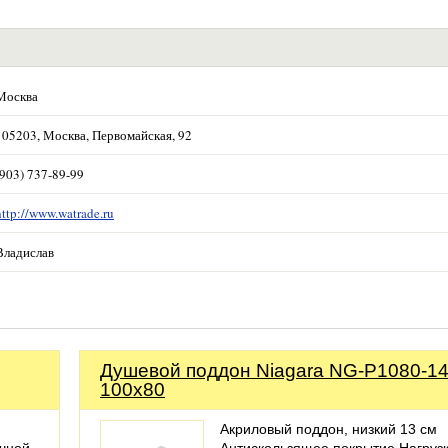
Москва
105203, Москва, Первомайская, 92
(903) 737-89-99
http://www.watrade.ru
Владислав
Душевой поддон Niagara NG-P1080-1
100x80
Акриловый поддон, низкий 13 см