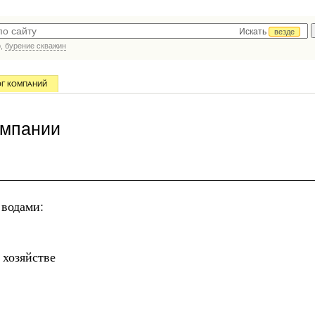
Искать
везде
р,
бурение скважин
ОГ КОМПАНИЙ
омпании
 водами:
 хозяйстве