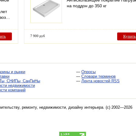
очной
Антискользящее покрытие Нагруз
й
на поддон до 350 кг
 лет
ывоз…
ить
7 900 руб
Купить
азины и рынки
—
Опросы
тавки
—
Словари терминов
Ты, СНИПы, СанПиНы
—
Лента новостей RSS
ости недвижимости
ости компаний
оительству, ремонту, недвижимости, дизайну интерьера
. (c) 2002—2026