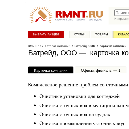
Наприме
строительство
ремонт
дом и дача
ВЫБРАТЬ РАЗДЕЛ
СТАТЬИ
ТОВАРЫ
КАТАЛ
RMNT.RU
/
Каталог компаний
/
Ватрейд, ООО
/ Карточка компании
Ватрейд, ООО — карточка к
Карточка компании
Офисы, филиалы — 1
Комплексное решение проблем со сточными
Очистные установки для коттеджей
Очистка сточных вод в муниципальном
Очистка сточных вод на суднах
Очистка промышленных сточных вод