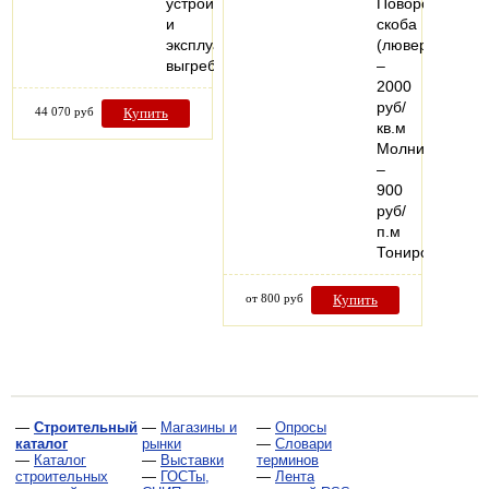
устройстве
Поворотная
и
скоба
эксплуатации
(люверс)
выгребной…
–
2000
руб/
44 070 руб
Купить
кв.м
Молния
–
900
руб/
п.м
Тонированный
от 800 руб
Купить
—
Строительный
—
Магазины и
—
Опросы
каталог
рынки
—
Словари
—
Каталог
—
Выставки
терминов
строительных
—
ГОСТы,
—
Лента