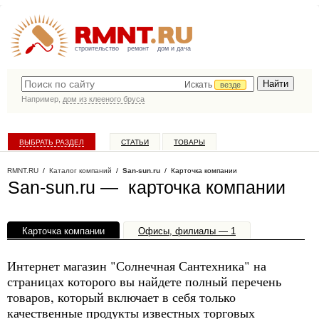
строительство
ремонт
дом и дача
Искать
везде
Например,
дом из клееного бруса
ВЫБРАТЬ РАЗДЕЛ
СТАТЬИ
ТОВАРЫ
КАТАЛОГ КОМПАНИЙ
RMNT.RU
/
Каталог компаний
/
San-sun.ru
/ Карточка компании
San-sun.ru — карточка компании
Карточка компании
Офисы, филиалы — 1
Интернет магазин "Солнечная Сантехника" на
страницах которого вы найдете полный перечень
товаров, который включает в себя только
качественные продукты известных торговых