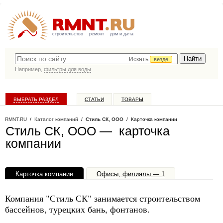
строительство
ремонт
дом и дача
Искать
везде
Например,
фильтры для воды
ВЫБРАТЬ РАЗДЕЛ
СТАТЬИ
ТОВАРЫ
КАТАЛОГ КОМПАНИЙ
RMNT.RU
/
Каталог компаний
/
Стиль СК, ООО
/ Карточка компании
Стиль СК, ООО — карточка
компании
Карточка компании
Офисы, филиалы — 1
Компания "Стиль СК" занимается строительством
бассейнов, турецких бань, фонтанов.