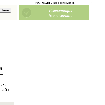
Регистрация
/
Вход для компаний
Регистрация
для компаний
ий —
 —
вых.
вкой и