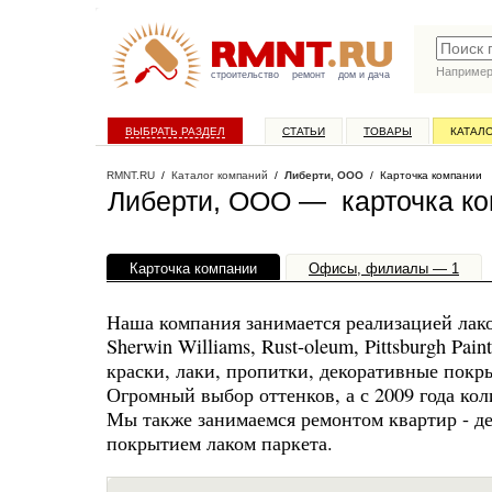
Наприме
строительство
ремонт
дом и дача
ВЫБРАТЬ РАЗДЕЛ
СТАТЬИ
ТОВАРЫ
КАТАЛ
RMNT.RU
/
Каталог компаний
/
Либерти, ООО
/ Карточка компании
Либерти, ООО — карточка к
Карточка компании
Офисы, филиалы — 1
Наша компания занимается реализацией ла
Sherwin Williams, Rust-oleum, Pittsburgh P
краски, лаки, пропитки, декоративные покр
Огромный выбор оттенков, а с 2009 года кол
Мы также занимаемся ремонтом квартир - де
покрытием лаком паркета.