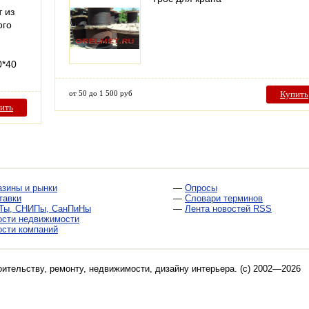
 из
ого
0*40
от 50 до 1 500 руб
Купить
ить
азины и рынки
—
Опросы
тавки
—
Словари терминов
Ты, СНИПы, СанПиНы
—
Лента новостей RSS
ости недвижимости
ости компаний
оительству, ремонту, недвижимости, дизайну интерьера
. (c) 2002—2026