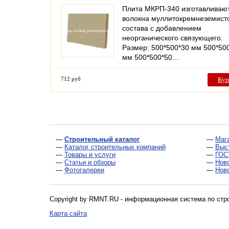
Плита МКРП-340 изготавливают
волокна муллитокремнеземист
состава с добавлением
неорганического связующего.
Размер: 500*500*30 мм 500*50
мм 500*500*50…
712 руб
Куп
—
Строительный каталог
—
Маг
—
Каталог строительных компаний
—
Выс
—
Товары и услуги
—
ГОС
—
Статьи и обзоры
—
Нов
—
Фотогалереи
—
Нов
Copyright by RMNT.RU - информационная система по
стр
Карта сайта