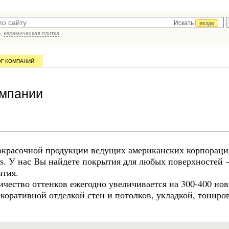
Искать
везде
р,
керамическая плитка
ОГ КОМПАНИЙ
омпании
кокрасочной продукции ведущих американских корпорац
aints. У нас Вы найдете покрытия для любых поверхностей
ытия.
ичество оттенков ежегодно увеличивается на 300-400 но
коративной отделкой стен и потолков, укладкой, тониро