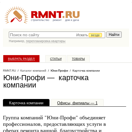
строительство
ремонт
дом и дача
Искать
везде
Например,
перепланировка квартиры
ВЫБРАТЬ РАЗДЕЛ
СТАТЬИ
ТОВАРЫ
КАТАЛОГ КОМПАНИЙ
RMNT.RU
/
Каталог компаний
/
Юни-Профи
/ Карточка компании
Юни-Профи — карточка
компании
Карточка компании
Офисы, филиалы — 1
Группа компаний "Юни-Профи" объединяет
профессионалов, предоставляющих услуги в
сферах ремонта ванной, благоустройства и