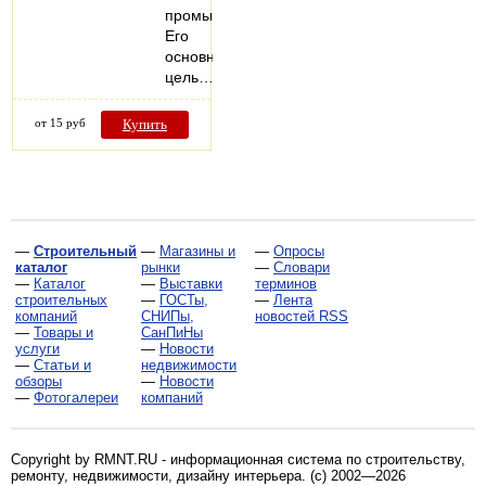
промышленности.
Его
основная
цель…
от 15 руб
Купить
—
Строительный
—
Магазины и
—
Опросы
каталог
рынки
—
Словари
—
Каталог
—
Выставки
терминов
строительных
—
ГОСТы,
—
Лента
компаний
СНИПы,
новостей RSS
—
Товары и
СанПиНы
услуги
—
Новости
—
Статьи и
недвижимости
обзоры
—
Новости
—
Фотогалереи
компаний
Copyright by RMNT.RU - информационная система по
строительству,
ремонту, недвижимости, дизайну интерьера
. (c) 2002—2026