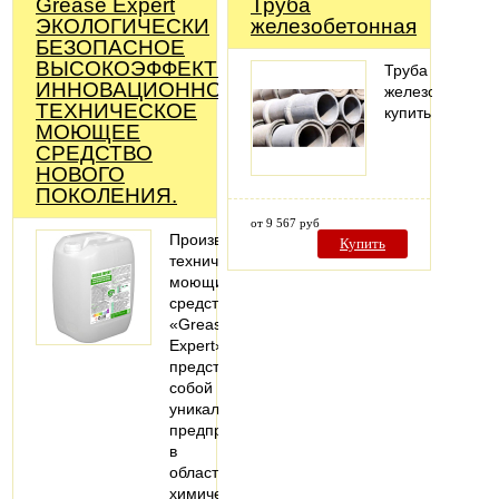
Grease Expert
Труба
ЭКОЛОГИЧЕСКИ
железобетонная
БЕЗОПАСНОЕ
ВЫСОКОЭФФЕКТИВНОЕ
Труба
ИННОВАЦИОННОЕ
железобетонна
ТЕХНИЧЕСКОЕ
купить
МОЮЩЕЕ
СРЕДСТВО
НОВОГО
ПОКОЛЕНИЯ.
от 9 567 руб
Производство
Купить
технических
моющих
средств
«Grease
Expert»
представляет
собой
уникальное
предприятие
в
области
химической