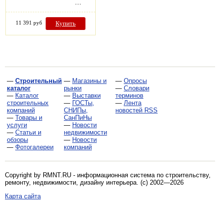
…
11 391 руб
Купить
—
Строительный
—
Магазины и
—
Опросы
каталог
рынки
—
Словари
—
Каталог
—
Выставки
терминов
строительных
—
ГОСТы,
—
Лента
компаний
СНИПы,
новостей RSS
—
Товары и
СанПиНы
услуги
—
Новости
—
Статьи и
недвижимости
обзоры
—
Новости
—
Фотогалереи
компаний
Copyright by RMNT.RU - информационная система по
строительству,
ремонту, недвижимости, дизайну интерьера
. (c) 2002—2026
Карта сайта