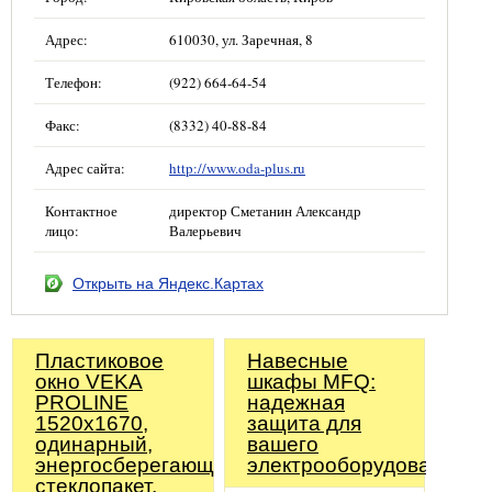
Адрес:
610030, ул. Заречная, 8
Телефон:
(922) 664-64-54
Факс:
(8332) 40-88-84
Адрес сайта:
http://www.oda-plus.ru
Контактное
директор Сметанин Александр
лицо:
Валерьевич
Открыть на Яндекс.Картах
Пластиковое
Навесные
окно VEKA
шкафы MFQ:
PROLINE
надежная
1520х1670,
защита для
одинарный,
вашего
энергосберегающий
электрооборудования
стеклопакет,