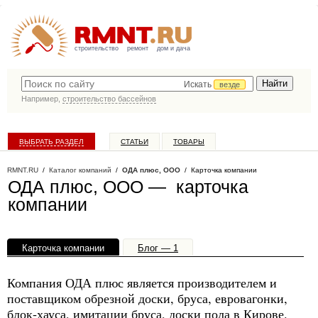
строительство
ремонт
дом и дача
Искать
везде
Например,
строительство бассейнов
ВЫБРАТЬ РАЗДЕЛ
СТАТЬИ
ТОВАРЫ
КАТАЛОГ КОМПАНИЙ
RMNT.RU
/
Каталог компаний
/
ОДА плюс, ООО
/ Карточка компании
ОДА плюс, ООО — карточка
компании
Карточка компании
Блог — 1
Офисы, филиалы — 1
Компания ОДА плюс является производителем и
поставщиком обрезной доски, бруса, евровагонки,
блок-хауса, имитации бруса, доски пола в Кирове.