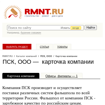
строительство
ремонт
дом и дача
Искать
везде
Например,
бурение скважин
ВЫБРАТЬ РАЗДЕЛ
СТАТЬИ
ТОВАРЫ
КАТАЛОГ КОМПАНИЙ
RMNT.RU
/
Каталог компаний
/
ПСК, ООО
/ Карточка компании
ПСК, ООО — карточка компании
Карточка компании
Офисы, филиалы — 1
Компания ПСК производит и осуществляет
поставки различных систем фальшпола по всей
территории России. Фальшпол от компании ПСК -
зарубежное качество по российским ценам.