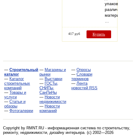
упаковки
различных
материалов,
…
417 руб
Купить
—
Строительный
—
Магазины и
—
Опросы
каталог
рынки
—
Словари
—
Каталог
—
Выставки
терминов
строительных
—
ГОСТы,
—
Лента
компаний
СНИПы,
новостей RSS
—
Товары и
СанПиНы
услуги
—
Новости
—
Статьи и
недвижимости
обзоры
—
Новости
—
Фотогалереи
компаний
Copyright by RMNT.RU - информационная система по
строительству,
ремонту, недвижимости, дизайну интерьера
. (c) 2002—2026