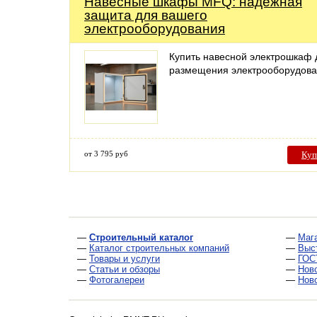
Навесные шкафы MFQ: надежная
защита для вашего
электрооборудования
Купить навесной электрошкаф 
размещения электрооборудов
от 3 795 руб
Куп
—
Строительный каталог
—
Маг
—
Каталог строительных компаний
—
Выс
—
Товары и услуги
—
ГОС
—
Статьи и обзоры
—
Нов
—
Фотогалереи
—
Нов