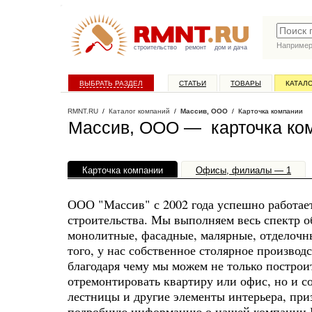
Наприме
строительство
ремонт
дом и дача
ВЫБРАТЬ РАЗДЕЛ
СТАТЬИ
ТОВАРЫ
КАТАЛ
RMNT.RU
/
Каталог компаний
/
Массив, ООО
/ Карточка компании
Массив, ООО — карточка ко
Карточка компании
Офисы, филиалы — 1
ООО "Массив" с 2002 года успешно работае
строительства. Мы выполняем весь спектр о
монолитные, фасадные, малярные, отделочны
того, у нас собственное столярное производ
благодаря чему мы можем не только построит
отремонтировать квартиру или офис, но и с
лестницы и другие элементы интерьера, пр
подробную информацию о нашей компании В