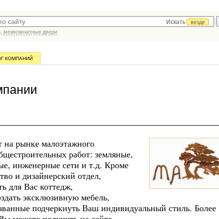
Искать
везде
р,
межкомнатные двери
ОГ КОМПАНИЙ
мпании
т на рынке малоэтажного
бщестроительных работ: земляные,
е, инженерные сети и т.д. Кроме
ство и дизайнерский отдел,
ь для Вас коттедж,
оздать эксклюзивную мебель,
изванные подчеркнуть Ваш индивидуальный стиль. Более
ы можете получить на сайте.