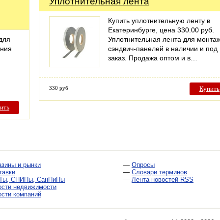
Уплотнительная лента
Купить уплотнительную ленту в
Екатеринбурге, цена 330.00 руб.
для
Уплотнительная лента для монта
ания
сэндвич-панелей в наличии и под
заказ. Продажа оптом и в…
330 руб
Купить
ить
азины и рынки
—
Опросы
тавки
—
Словари терминов
Ты, СНИПы, СанПиНы
—
Лента новостей RSS
ости недвижимости
ости компаний